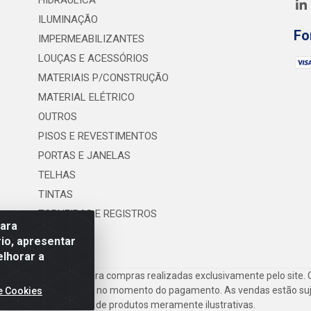
HIDRÁULICA
ILUMINAÇÃO
Fo
IMPERMEABILIZANTES
LOUÇAS E ACESSÓRIOS
MATERIAIS P/CONSTRUÇÃO
MATERIAL ELÉTRICO
OUTROS
PISOS E REVESTIMENTOS
PORTAS E JANELAS
TELHAS
TINTAS
TORNEIRAS E REGISTROS
para
UTILIDADES
io, apresentar
elhorar a
frete são válidos para compras realizadas exclusivamente pelo site. 
inho de compras do site no momento do pagamento. As vendas estão suje
e Cookies
Imagens de produtos meramente ilustrativas.