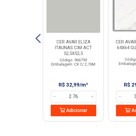
AVELLO STRADA
CER AVAR ELIZA
CER AVAR
IGE 45X45
ITAUNAS CIM ACT
64X64 G
52,5X52,5
digo: 231702
Códig
Código: 966793
em: CX C/ 2,23M
Embalage
Embalagem: CX C/ 2,76M
 32,08/m²
R$ 32,99/m²
R$ 2
Adicionar
Adicionar
Ad