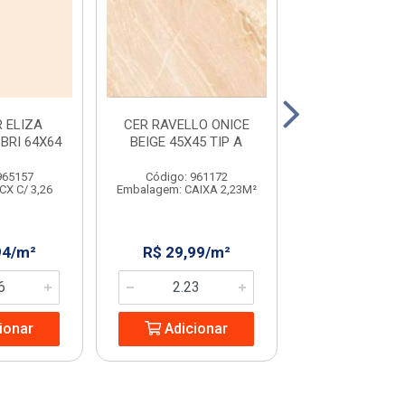
 ELIZA
CER RAVELLO ONICE
CER RAVELLO 
BRI 64X64
BEIGE 45X45 TIP A
BEIGE 45
965157
Código: 961172
Código: 231
CX C/ 3,26
Embalagem: CAIXA 2,23M²
Embalagem: CX C
94/m²
R$ 29,99/m²
R$ 32,08
ionar
Adicionar
Adicio