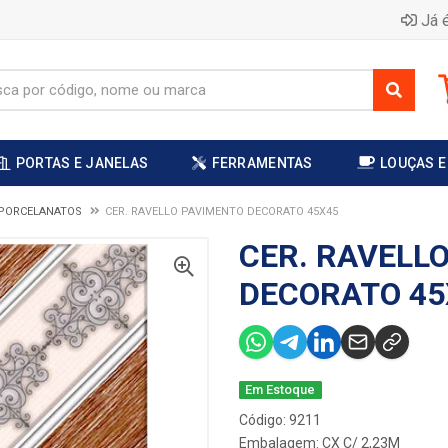
Já é
PORTAS E JANELAS
FERRAMENTAS
LOUÇAS E
 PORCELANATOS
CER. RAVELLO PAVIMENTO DECORATO 45X45
CER. RAVELL
DECORATO 45
Em Estoque
Código: 9211
Embalagem: CX C/ 2,23M