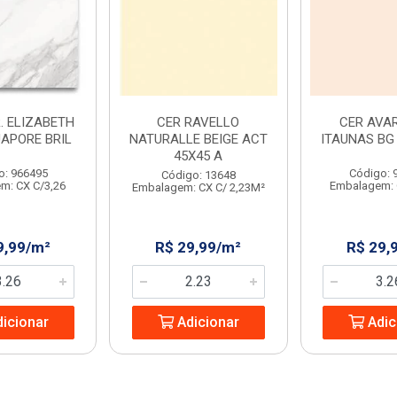
. ELIZABETH
CER RAVELLO
CER AVAR
UAPORE BRIL
NATURALLE BEIGE ACT
ITAUNAS BG 
45X45 A
o: 966495
Código: 
Código: 13648
m: CX C/3,26
Embalagem: 
Embalagem: CX C/ 2,23M²
9,99/m²
R$ 29,99/m²
R$ 29,
icionar
Adicionar
Adic