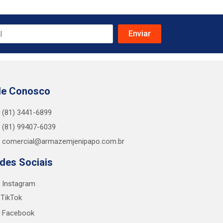
le Conosco
(81) 3441-6899
(81) 99407-6039
comercial@armazemjenipapo.com.br
des Sociais
Instagram
TikTok
Facebook