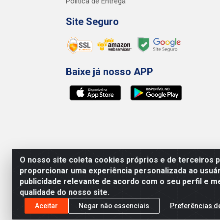
Política de Entrega
Site Seguro
Baixe já nosso APP
O nosso site coleta cookies próprios e de terceiros 
proporcionar uma experiência personalizada ao usuár
publicidade relevante de acordo com o seu perfil e m
qualidade do nosso site.
Preços, promoções, condições de pagamento e 
será válido o preço que for exibido no carr
Aceitar
Negar não essenciais
Preferências d