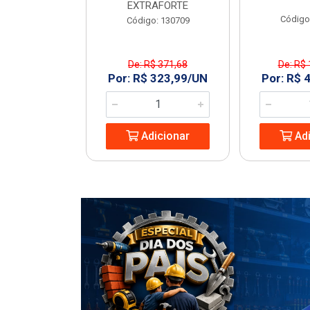
EXTRAFORTE
: 963994
Código
Código: 130709
De: R$ 371,68
De: R$ 
1,23/UN
Por: R$ 323,99/UN
Por: R$ 
icionar
Adicionar
Adi