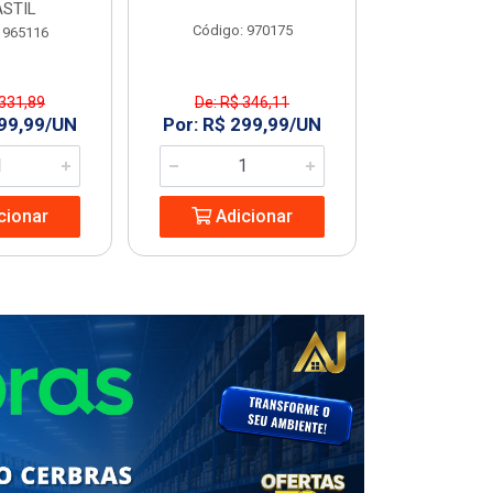
STIL
Código: 970175
Código
 965116
 331,89
De: R$ 346,11
R$ 227
299,99/UN
Por: R$ 299,99/UN
Adic
cionar
Adicionar