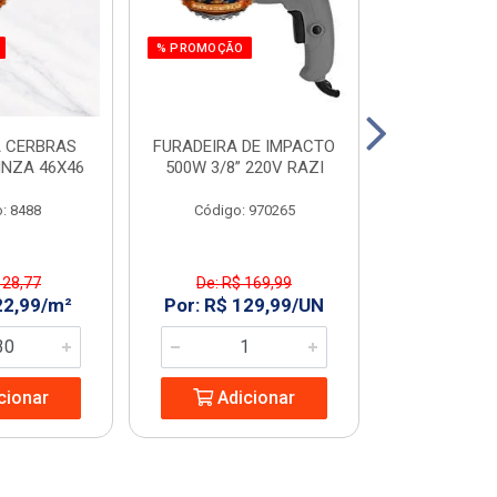
% PROMOÇÃO
 CERBRAS
FURADEIRA DE IMPACTO
SERRA MAR. 
INZA 46X46
500W 3/8” 220V RAZI
AMARELO T
: 8488
Código: 970265
Código:
 28,77
De: R$ 169,99
De: R$ 
22,99/m²
Por: R$ 129,99/UN
Por: R$ 2
cionar
Adicionar
Adic