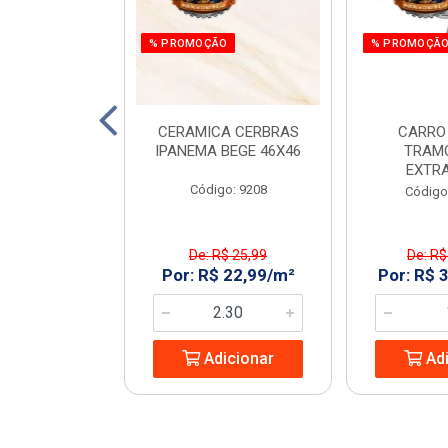
% PROMOÇÃO
% PROMOÇÃ
 E PARAF 12V
CERAMICA CERBRAS
CARRO
3PCS RAZI
IPANEMA BEGE 46X46
TRAM
EXTR
: 970266
Código: 9208
Código
$ 161,55
De: R$ 25,99
De: R$
 119,99/UN
Por: R$ 22,99/m²
Por: R$ 
icionar
Adicionar
Adi