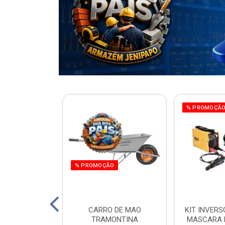
% PROMOÇÃ
% PROMOÇÃO
220W ORBITAL
CARRO DE MAO
KIT INVERS
 WORKER
TRAMONTINA
MASCARA 