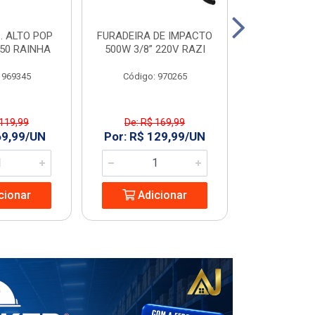
. ALTO POP
FURADEIRA DE IMPACTO
PIA C/COL
C50 RAINHA
500W 3/8” 220V RAZI
GARDENIA
 969345
Código: 970265
Código
 119,99
De: R$ 169,99
De: R$ 
69,99/UN
Por: R$ 129,99/UN
Por: R$ 1
cionar
Adicionar
Adic