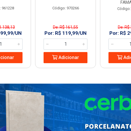
FAMA
: 961228
Código: 970266
Código:
1.138,13
De: R$ 161,55
De: R$
499,99/UN
Por: R$ 119,99/UN
Por: R$ 
cionar
Adicionar
Adi