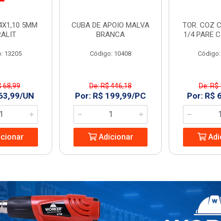
4X1,10 5MM
CUBA DE APOIO MALVA
TOR. COZ C
RALIT
BRANCA
1/4 PARE 
: 13205
Código: 10408
Código:
$ 68,99
De: R$ 446,18
De: R$
 63,99/UN
Por: R$ 199,99/PC
Por: R$ 
cionar
Adicionar
Adi