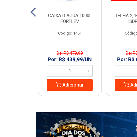
TO 150 SN 6M
CAIXA D AGUA 1000L
TELHA 2,4
ECON
FORTLEV
ISD
: 968977
Código: 1451
Código
De: R$ 479,99
De: R
8,74/UN
Por: R$ 439,99/UN
Por: R$
icionar
Adicionar
Adi