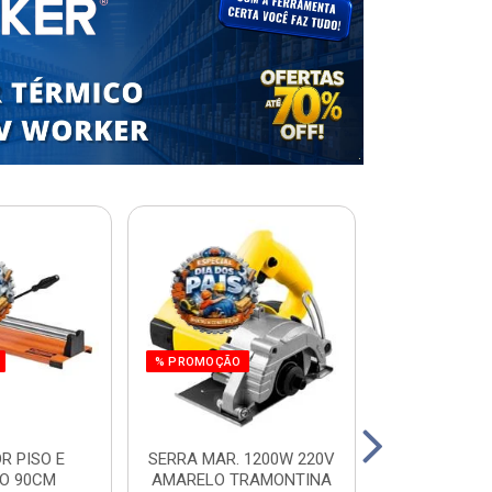
% PROMOÇÃO
R PISO E
SERRA MAR. 1200W 220V
ESCADA RES.
O 90CM
AMARELO TRAMONTINA
ALUM