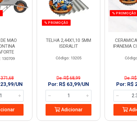
O
% PROMOÇÃO
% PROMOÇÃO
 DE MAO
TELHA 2,44X1,10 5MM
CERAMICA
ONTINA
ISDRALIT
IPANEMA C
AFORTE
Código: 13205
Código
: 130709
 371,68
De: R$ 68,99
De: R$
323,99/UN
Por: R$ 63,99/UN
Por: R$ 
cionar
Adicionar
Adi