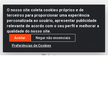
O nosso site coleta cookies próprios e de
Fale Conosco
terceiros para proporcionar uma experiência
personalizada ao usuário, apresentar publicidade
(81) 3441-6899
relevante de acordo com o seu perfil e melhorar a
(81) 99407-6039
qualidade do nosso site.
comercial@armazemjenipapo.com.br
Aceitar
Negar não essenciais
Redes Sociais
Preferências de Cookies
Instagram
TikTok
Facebook
Linkedin
Formas de Pagamento