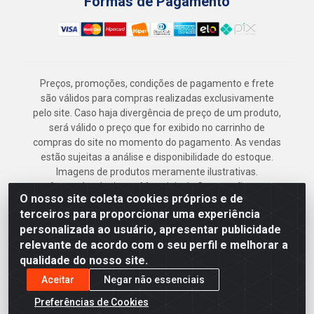
Formas de Pagamento
Preços, promoções, condições de pagamento e frete
são válidos para compras realizadas exclusivamente
pelo site. Caso haja divergência de preço de um produto,
será válido o preço que for exibido no carrinho de
compras do site no momento do pagamento. As vendas
estão sujeitas a análise e disponibilidade do estoque.
Imagens de produtos meramente ilustrativas.
Armazém Jenipapo Materiais de Construção em
O nosso site coleta cookies próprios e de
Geral LTDA - Rua das Flores, 2691 - Guabiraba,
terceiros para proporcionar uma experiência
Recife/PE - CEP 52.291-630 - CNPJ
personalizada ao usuário, apresentar publicidade
41.097.379/0001-
relevante de acordo com o seu perfil e melhorar a
qualidade do nosso site.
Aceitar
Negar não essenciais
Preferências de Cookies