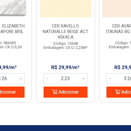
. ELIZABETH
CER RAVELLO
CER AVAR
UAPORE BRIL
NATURALLE BEIGE ACT
ITAUNAS BG 
45X45 A
o: 966495
Código: 
Código: 13648
m: CX C/3,26
Embalagem: 
Embalagem: CX C/ 2,23M²
9,99/m²
R$ 29,99/m²
R$ 29,
icionar
Adicionar
Adic