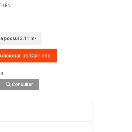
TH RN
xa possui 3.11 m²
dicionar ao Carrinho
ga
Consultar