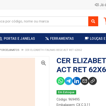
Já é
PORTAS E JANELAS
FERRAMENTAS
LOUÇAS E
 PORCELANATOS
CER ELIZABETH ITAUNAS BEGE ACT RET 62X62
CER ELIZABE
ACT RET 62X
Em Estoque
Código: 969495
Embalagem: CX C 3,11