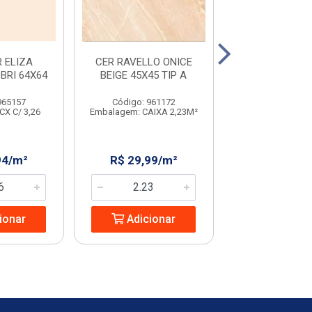
 ELIZA
CER RAVELLO ONICE
CER RAVELLO 
BRI 64X64
BEIGE 45X45 TIP A
BEIGE 45
965157
Código: 961172
Código: 231
CX C/ 3,26
Embalagem: CAIXA 2,23M²
Embalagem: CX C
94/m²
R$ 29,99/m²
R$ 32,08
ionar
Adicionar
Adicio