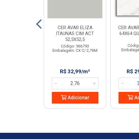
AVELLO STRADA
CER AVAR ELIZA
CER AVAR
IGE 45X45
ITAUNAS CIM ACT
64X64 G
52,5X52,5
digo: 231702
Códig
Código: 966793
em: CX C/ 2,23M
Embalage
Embalagem: CX C/ 2,76M
 32,08/m²
R$ 32,99/m²
R$ 2
Adicionar
Adicionar
Ad