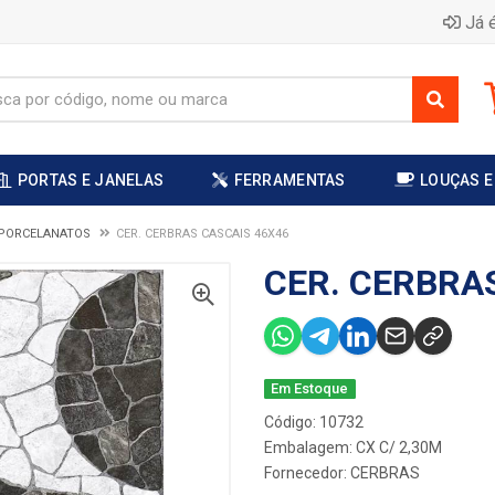
Já é
PORTAS E JANELAS
FERRAMENTAS
LOUÇAS E
 PORCELANATOS
CER. CERBRAS CASCAIS 46X46
CER. CERBRA
Em Estoque
Código: 10732
Embalagem: CX C/ 2,30M
Fornecedor:
CERBRAS