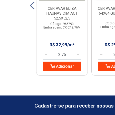
AVELLO STRADA
CER AVAR ELIZA
CER AVAR
IGE 45X45
ITAUNAS CIM ACT
64X64 G
52,5X52,5
digo: 231702
Códig
Código: 966793
em: CX C/ 2,23M
Embalage
Embalagem: CX C/ 2,76M
 32,08/m²
R$ 32,99/m²
R$ 2
Adicionar
Adicionar
Ad
Cadastre-se para receber nossas 