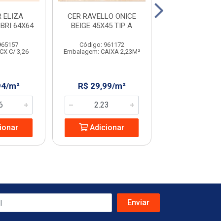
 ELIZA
CER RAVELLO ONICE
CER RAVELLO 
BRI 64X64
BEIGE 45X45 TIP A
BEIGE 45
965157
Código: 961172
Código: 231
CX C/ 3,26
Embalagem: CAIXA 2,23M²
Embalagem: CX C
94/m²
R$ 29,99/m²
R$ 32,08
ionar
Adicionar
Adicio