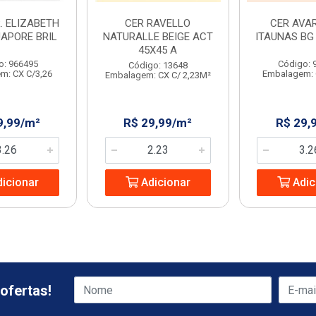
. ELIZABETH
CER RAVELLO
CER AVAR
UAPORE BRIL
NATURALLE BEIGE ACT
ITAUNAS BG 
45X45 A
o: 966495
Código: 
Código: 13648
m: CX C/3,26
Embalagem: 
Embalagem: CX C/ 2,23M²
9,99/m²
R$ 29,99/m²
R$ 29,
icionar
Adicionar
Adic
ofertas!