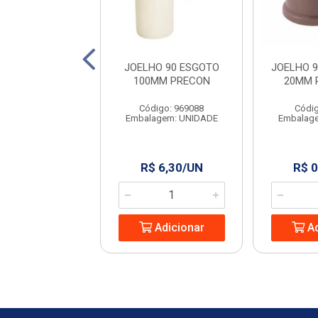
SOLDAVEL 25MM
JOELHO 90 ESGOTO
JOELHO 
LASTILIT
100MM PRECON
20MM 
digo: 19694
Código: 969088
Códig
agem: UNIDADE
Embalagem: UNIDADE
Embalag
 1,15/UN
R$ 6,30/UN
R$ 0
Adicionar
Adicionar
Ad