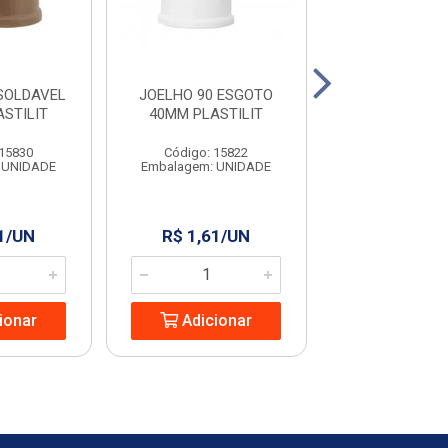
SOLDAVEL
JOELHO 90 ESGOTO
LUVA SOLDAVE
STILIT
40MM PLASTILIT
PLASTIL
 15830
Código: 15822
Código: 19
 UNIDADE
Embalagem: UNIDADE
Embalagem: U
1/UN
R$ 1,61/UN
R$ 1,15/
ionar
Adicionar
Adicio