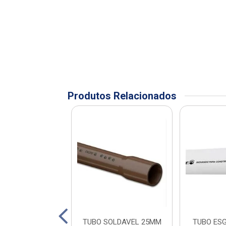
Produtos Relacionados
ESGOTO 40MM -
TUBO SOLDAVEL 25MM
TUBO ES