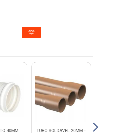
TO 40MM
TUBO SOLDAVEL 20MM -
TUBO ESGOTO 