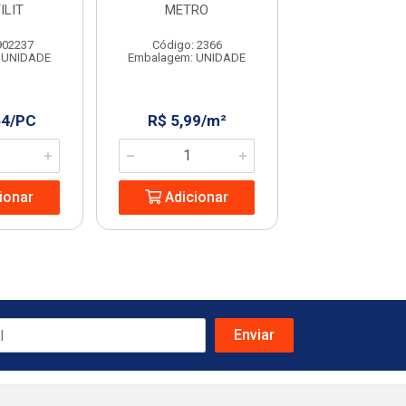
ILIT
METRO
METRO
902237
Código: 2366
Código: 72
 UNIDADE
Embalagem: UNIDADE
Embalagem: U
64/PC
R$ 5,99/m²
R$ 4,99/
ionar
Adicionar
Adicio