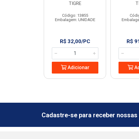
METRO
TIGRE
T
ódigo: 7202
Código: 13855
Códi
agem: UNIDADE
Embalagem: UNIDADE
Embalag
$ 4,99/m²
R$ 32,00/PC
R$ 9
Adicionar
Adicionar
Ad
Cadastre-se para receber nossas 