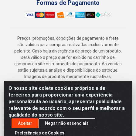
Formas de Pagamento
Preços, promoções, condições de pagamento e frete
são válidos para compras realizadas exclusivamente
pelo site. Caso haja divergência de preço de um produto,
será válido o preço que for exibido no carrinho de
compras do site no momento do pagamento. As vendas
estão sujeitas a análise e disponibilidade do estoque.
Imagens de produtos meramente ilustrativas.
Armazém Jenipapo Materiais de Construção em
O nosso site coleta cookies próprios e de
Geral LTDA - Rua das Flores, 2691 - Guabiraba,
terceiros para proporcionar uma experiência
Recife/PE - CEP 52.291-630 - CNPJ
personalizada ao usuário, apresentar publicidade
41.097.379/0001-
relevante de acordo com o seu perfil e melhorar a
qualidade do nosso site.
Aceitar
Negar não essenciais
Preferências de Cookies