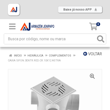
Baixe já nosso APP
0
VOLTAR
INÍCIO
HIDRÁULICA
COMPLEMENTOS
CAIXA SIFON.3ENTR.RED.CR.10X12 ASTRA