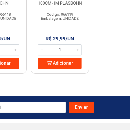
BOHN
100CM-1M PLASBOHN
UNIFORT
966118
Código: 966119
Código: 13
 UNIDADE
Embalagem: UNIDADE
Embalagem: U
9/UN
R$ 29,99/UN
R$ 4,99/
ionar
Adicionar
Adicio