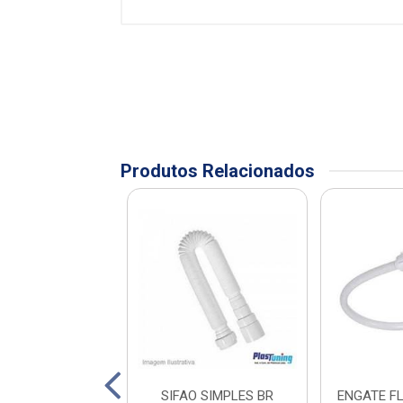
Produtos Relacionados
O SANFONADO
SIFAO SIMPLES BR
ENGATE F