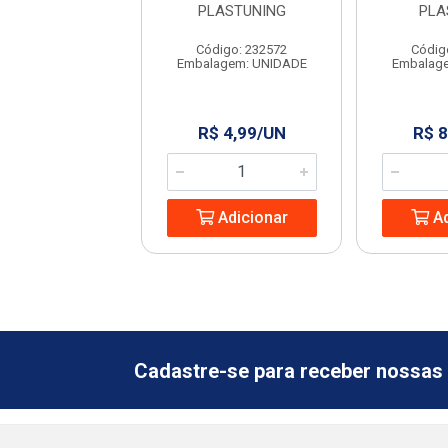
NIFORTTE
PLASTUNING
PLA
digo: 13372
Código: 232572
Códig
agem: UNIDADE
Embalagem: UNIDADE
Embalag
 4,99/UN
R$ 4,99/UN
R$ 8
Adicionar
Adicionar
Ad
Cadastre-se para receber nossas 