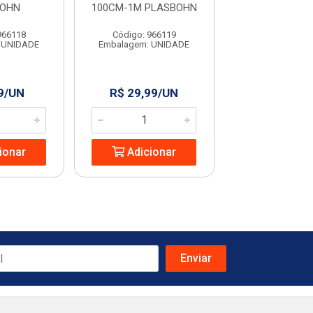
BOHN
100CM-1M PLASBOHN
UNIFORT
966118
Código: 966119
Código: 13
 UNIDADE
Embalagem: UNIDADE
Embalagem: U
9/UN
R$ 29,99/UN
R$ 4,99/
ionar
Adicionar
Adicio