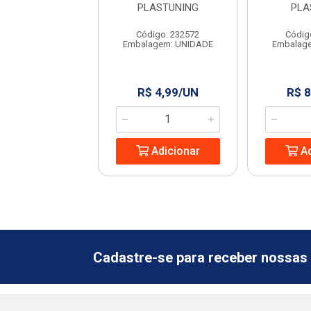
NIFORTTE
PLASTUNING
PLA
digo: 13372
Código: 232572
Códig
agem: UNIDADE
Embalagem: UNIDADE
Embalag
 4,99/UN
R$ 4,99/UN
R$ 8
Adicionar
Adicionar
Ad
Cadastre-se para receber nossas 