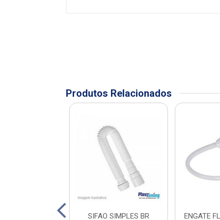
Produtos Relacionados
O SANFONADO
SIFAO SIMPLES BR
ENGATE F