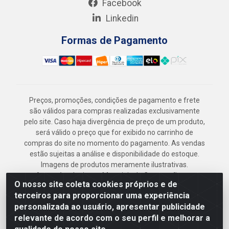
Facebook
Linkedin
Formas de Pagamento
Preços, promoções, condições de pagamento e frete
são válidos para compras realizadas exclusivamente
pelo site. Caso haja divergência de preço de um produto,
será válido o preço que for exibido no carrinho de
compras do site no momento do pagamento. As vendas
estão sujeitas a análise e disponibilidade do estoque.
Imagens de produtos meramente ilustrativas.
Armazém Jenipapo Materiais de Construção em
O nosso site coleta cookies próprios e de
Geral LTDA - Rua das Flores, 2691 - Guabiraba,
terceiros para proporcionar uma experiência
Recife/PE - CEP 52.291-630 - CNPJ
personalizada ao usuário, apresentar publicidade
41.097.379/0001-
relevante de acordo com o seu perfil e melhorar a