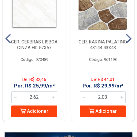
CER. CERBRAS LISBOA
CER. KARINA PALATINO
CINZA HD 57X57
43144 43X43
Código: 970489
Código: 961193
De: R$ 32,46
De: R$ 44,01
Por: R$ 25,99/m²
Por: R$ 29,99/m²
Adicionar
Adicionar