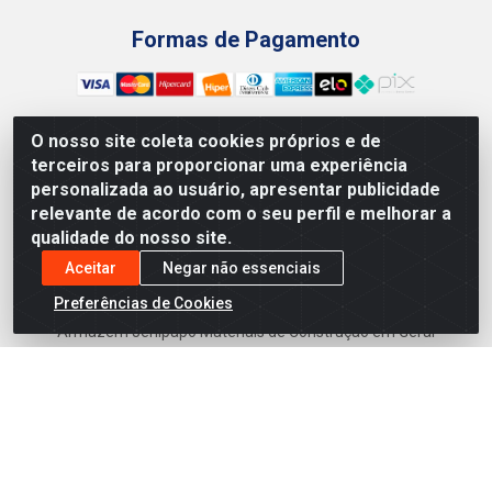
Formas de Pagamento
O nosso site coleta cookies próprios e de
terceiros para proporcionar uma experiência
Preços, promoções, condições de pagamento e frete são
personalizada ao usuário, apresentar publicidade
válidos para compras realizadas exclusivamente pelo site.
relevante de acordo com o seu perfil e melhorar a
Caso haja divergência de preço de um produto, será válido o
qualidade do nosso site.
preço que for exibido no carrinho de compras do site no
momento do pagamento. As vendas estão sujeitas a análise
Aceitar
Negar não essenciais
e disponibilidade do estoque. Imagens de produtos
Preferências de Cookies
meramente ilustrativas.
Armazém Jenipapo Materiais de Construção em Geral
LTDA - Rua das Flores, 2691 - Guabiraba, Recife/PE - CEP
52.291-630 - CNPJ 41.097.379/0001-