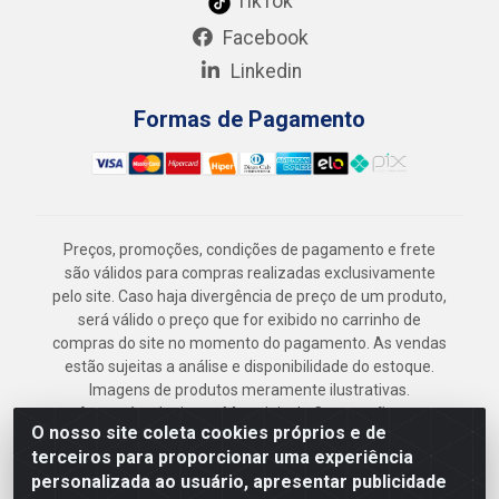
TikTok
Facebook
Linkedin
Formas de Pagamento
Preços, promoções, condições de pagamento e frete
são válidos para compras realizadas exclusivamente
pelo site. Caso haja divergência de preço de um produto,
será válido o preço que for exibido no carrinho de
compras do site no momento do pagamento. As vendas
estão sujeitas a análise e disponibilidade do estoque.
Imagens de produtos meramente ilustrativas.
Armazém Jenipapo Materiais de Construção em
O nosso site coleta cookies próprios e de
Geral LTDA - Rua das Flores, 2691 - Guabiraba,
terceiros para proporcionar uma experiência
Recife/PE - CEP 52.291-630 - CNPJ
personalizada ao usuário, apresentar publicidade
41.097.379/0001-