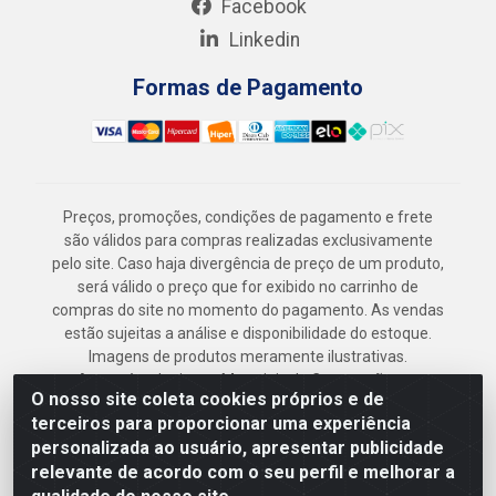
Facebook
Linkedin
Formas de Pagamento
Preços, promoções, condições de pagamento e frete
são válidos para compras realizadas exclusivamente
pelo site. Caso haja divergência de preço de um produto,
será válido o preço que for exibido no carrinho de
compras do site no momento do pagamento. As vendas
estão sujeitas a análise e disponibilidade do estoque.
Imagens de produtos meramente ilustrativas.
Armazém Jenipapo Materiais de Construção em
O nosso site coleta cookies próprios e de
Geral LTDA - Rua das Flores, 2691 - Guabiraba,
terceiros para proporcionar uma experiência
Recife/PE - CEP 52.291-630 - CNPJ
personalizada ao usuário, apresentar publicidade
41.097.379/0001-
relevante de acordo com o seu perfil e melhorar a