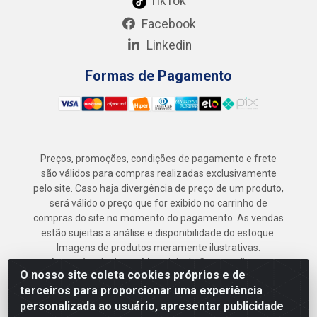
TikTok
Facebook
Linkedin
Formas de Pagamento
Preços, promoções, condições de pagamento e frete
são válidos para compras realizadas exclusivamente
pelo site. Caso haja divergência de preço de um produto,
será válido o preço que for exibido no carrinho de
compras do site no momento do pagamento. As vendas
estão sujeitas a análise e disponibilidade do estoque.
Imagens de produtos meramente ilustrativas.
Armazém Jenipapo Materiais de Construção em
O nosso site coleta cookies próprios e de
Geral LTDA - Rua das Flores, 2691 - Guabiraba,
terceiros para proporcionar uma experiência
Recife/PE - CEP 52.291-630 - CNPJ
personalizada ao usuário, apresentar publicidade
41.097.379/0001-