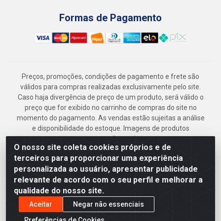
Formas de Pagamento
Preços, promoções, condições de pagamento e frete são
válidos para compras realizadas exclusivamente pelo site.
Caso haja divergência de preço de um produto, será válido o
preço que for exibido no carrinho de compras do site no
momento do pagamento. As vendas estão sujeitas a análise
e disponibilidade do estoque. Imagens de produtos
meramente ilustrativas.
O nosso site coleta cookies próprios e de
Armazém Jenipapo Materiais de Construção em Geral
terceiros para proporcionar uma experiência
LTDA - Rua das Flores, 2691 - Guabiraba, Recife/PE - CEP
personalizada ao usuário, apresentar publicidade
52.291-630 - CNPJ 41.097.379/0001-
relevante de acordo com o seu perfil e melhorar a
qualidade do nosso site.
Aceitar
Negar não essenciais
Preferências de Cookies