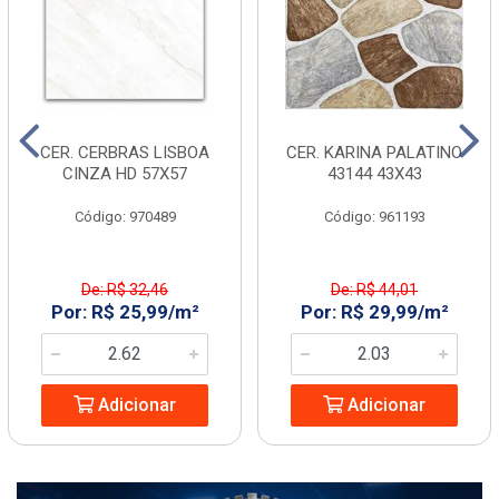
CER. CERBRAS LISBOA
CER. KARINA PALATINO
CINZA HD 57X57
43144 43X43
Código: 970489
Código: 961193
De: R$ 32,46
De: R$ 44,01
Por: R$ 25,99/m²
Por: R$ 29,99/m²
Adicionar
Adicionar