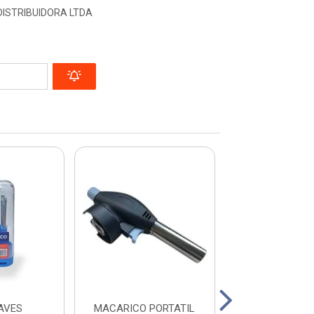
DISTRIBUIDORA LTDA
AVES
MACARICO PORTATIL
COLHER PARA P