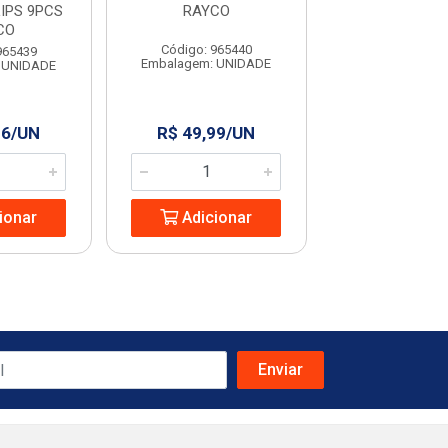
IPS 9PCS
RAYCO
9” RAYC
CO
Código: 965440
Código: 965
965439
Embalagem: UNIDADE
Embalagem: U
 UNIDADE
96/UN
R$ 49,99/UN
R$ 13,24
ionar
Adicionar
Adicio