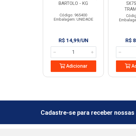
9” RAYCO
BARTOLO - KG
5X75
TRAM
digo: 965444
Código: 965400
Códig
agem: UNIDADE
Embalagem: UNIDADE
Embalag
 13,24/UN
R$ 14,99/UN
R$ 8
Adicionar
Adicionar
Ad
Cadastre-se para receber nossas 