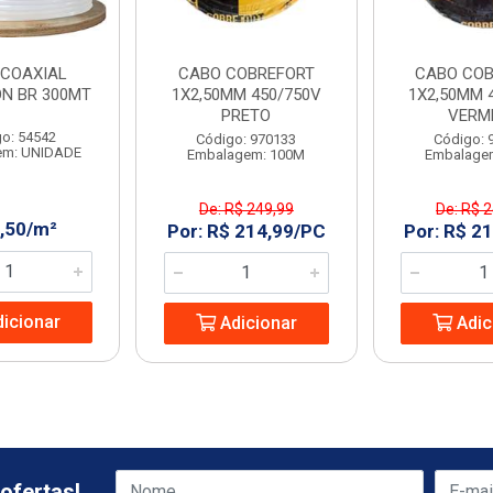
 COAXIAL
CABO COBREFORT
CABO COB
N BR 300MT
1X2,50MM 450/750V
1X2,50MM 
PRETO
VERM
o: 54542
Código: 970133
Código: 
em: UNIDADE
Embalagem: 100M
Embalage
De: R$ 249,99
De: R$ 
2,50/m²
Por: R$ 214,99/PC
Por: R$ 2
icionar
Adicionar
Adic
ofertas!