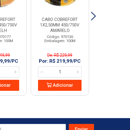
REFORT
CABO COBREFORT
CABO COBR
450/750V
1X2,50MM 450/750V
1X2,50MM 45
ELH
AMARELO
AZUL
970177
Código: 970136
Código: 970
m: 100M
Embalagem: 100M
Embalagem: U
249,99
De: R$ 229,99
De: R$ 249
19,99/PC
Por: R$ 219,99/PC
Por: R$ 219
ionar
Adicionar
Adicio