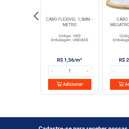
 COBREFORT
CABO FLEXIVEL 1,5MM -
CABO
0MM 450/750V
METRO
MEGATRO
AZUL
Código: 1603
Códig
digo: 970137
Embalagem: UNIDADE
Embalag
agem: UNIDADE
: R$ 249,99
R$ 1,56/m²
R$ 
R$ 219,99/UN
Adicionar
Ad
Adicionar
Cadastre-se para receber nossas 