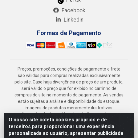
TikTok
Facebook
Linkedin
Formas de Pagamento
Preços, promoções, condições de pagamento e frete
são válidos para compras realizadas exclusivamente
pelo site. Caso haja divergência de preço de um produto,
será válido o preço que for exibido no carrinho de
compras do site no momento do pagamento. As vendas
estão sujeitas a análise e disponibilidade do estoque.
Imagens de produtos meramente ilustrativas.
Armazém Jenipapo Materiais de Construção em
O nosso site coleta cookies próprios e de
Geral LTDA - Rua das Flores, 2691 - Guabiraba,
terceiros para proporcionar uma experiência
Recife/PE - CEP 52.291-630 - CNPJ
personalizada ao usuário, apresentar publicidade
41.097.379/0001-