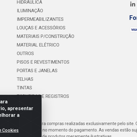
HIDRÁULICA
ILUMINAÇÃO
Fo
IMPERMEABILIZANTES
LOUÇAS E ACESSÓRIOS
MATERIAIS P/CONSTRUÇÃO
MATERIAL ELÉTRICO
OUTROS
PISOS E REVESTIMENTOS
PORTAS E JANELAS
TELHAS
TINTAS
TORNEIRAS E REGISTROS
para
UTILIDADES
io, apresentar
elhorar a
frete são válidos para compras realizadas exclusivamente pelo site. 
inho de compras do site no momento do pagamento. As vendas estão suje
e Cookies
Imagens de produtos meramente ilustrativas.