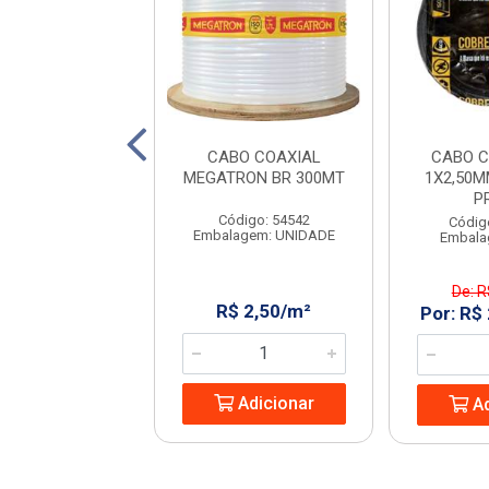
 COBREFORT
CABO COAXIAL
CABO C
0MM 450/750V
MEGATRON BR 300MT
1X2,50M
VERDE
P
Código: 54542
digo: 970138
Códig
Embalagem: UNIDADE
alagem: 100M
Embala
: R$ 249,99
De: R
R$ 2,50/m²
R$ 219,99/PC
Por: R$
Adicionar
Adicionar
Ad