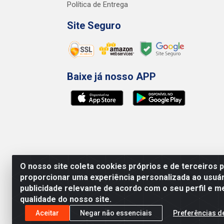
Política de Entrega
Site Seguro
Baixe já nosso APP
O nosso site coleta cookies próprios e de terceiros 
proporcionar uma experiência personalizada ao usuár
publicidade relevante de acordo com o seu perfil e m
qualidade do nosso site.
Preços, promoções, condições de pagamento e 
será válido o preço que for exibido no carr
Aceitar
Negar não essenciais
Preferências d