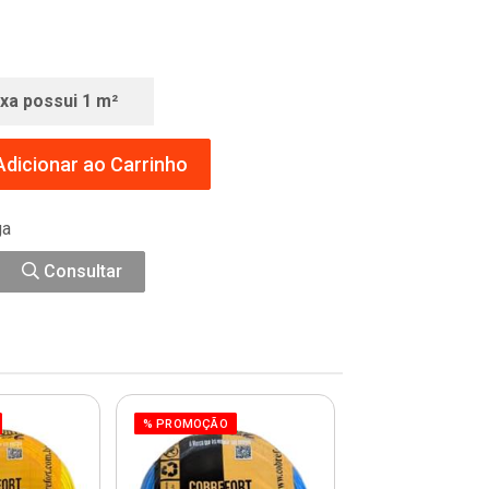
ixa possui 1 m²
dicionar ao Carrinho
ga
Consultar
% PROMOÇÃO
% PROMOÇÃO