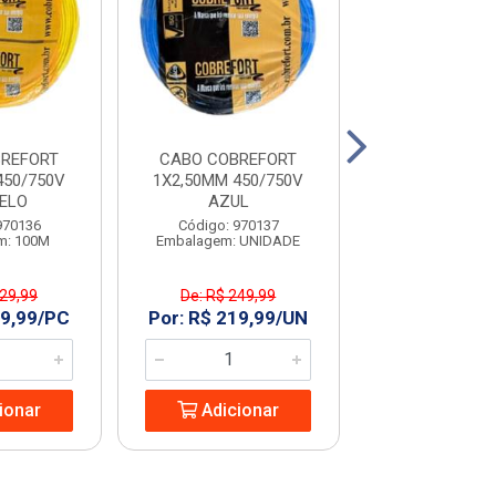
REFORT
CABO COBREFORT
CABO COBR
450/750V
1X2,50MM 450/750V
1X2,50MM 45
ELO
AZUL
VERDE
970136
Código: 970137
Código: 970
m: 100M
Embalagem: UNIDADE
Embalagem: 
229,99
De: R$ 249,99
De: R$ 249
19,99/PC
Por: R$ 219,99/UN
Por: R$ 219
ionar
Adicionar
Adicio