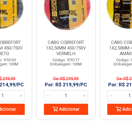
OBREFORT
CABO COBREFORT
CABO COB
M 450/750V
1X2,50MM 450/750V
1X2,50MM 
RETO
VERMELH
AMAR
o: 970133
Código: 970177
Código: 
gem: 100M
Embalagem: 100M
Embalage
$ 249,99
De: R$ 249,99
De: R$ 
 214,99/PC
Por: R$ 219,99/PC
Por: R$ 2
icionar
Adicionar
Adic