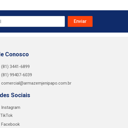
le Conosco
(81) 3441-6899
(81) 99407-6039
comercial@armazemjenipapo.com.br
des Sociais
Instagram
TikTok
Facebook