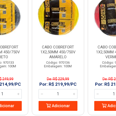
OBREFORT
CABO COBREFORT
CABO COB
M 450/750V
1X2,50MM 450/750V
1X2,50MM 
RETO
AMARELO
VERM
o: 970133
Código: 970136
Código: 
gem: 100M
Embalagem: 100M
Embalage
$ 249,99
De: R$ 229,99
De: R$ 
 214,99/PC
Por: R$ 219,99/PC
Por: R$ 2
icionar
Adicionar
Adic