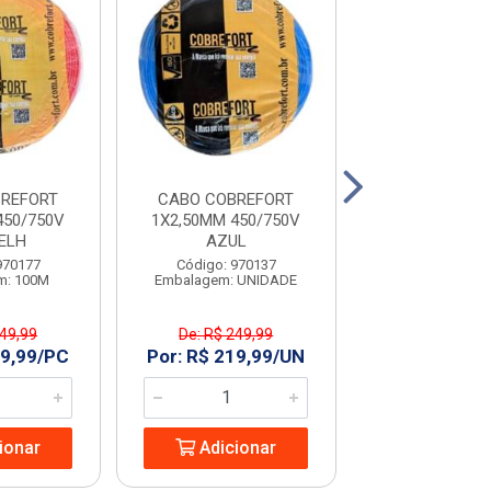
REFORT
CABO COBREFORT
CABO COBR
450/750V
1X2,50MM 450/750V
1X2,50MM 45
ELH
AZUL
VERDE
970177
Código: 970137
Código: 970
m: 100M
Embalagem: UNIDADE
Embalagem: 
249,99
De: R$ 249,99
De: R$ 249
19,99/PC
Por: R$ 219,99/UN
Por: R$ 219
ionar
Adicionar
Adicio