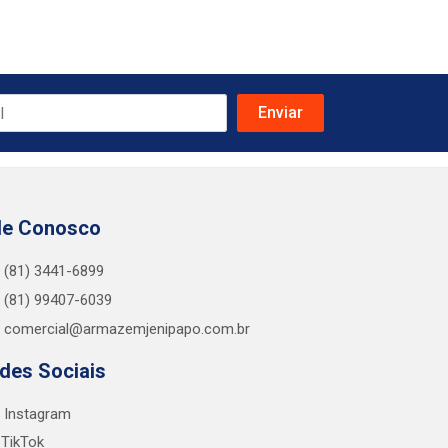
le Conosco
(81) 3441-6899
(81) 99407-6039
comercial@armazemjenipapo.com.br
des Sociais
Instagram
TikTok