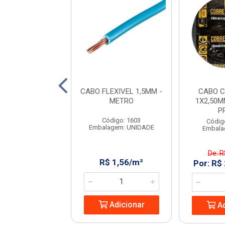
 COBREFORT
CABO FLEXIVEL 1,5MM -
CABO C
0MM 450/750V
METRO
1X2,50M
VERDE
P
Código: 1603
digo: 970138
Códig
Embalagem: UNIDADE
alagem: 100M
Embala
: R$ 249,99
De: R
R$ 1,56/m²
R$ 219,99/PC
Por: R$
Adicionar
Adicionar
Ad