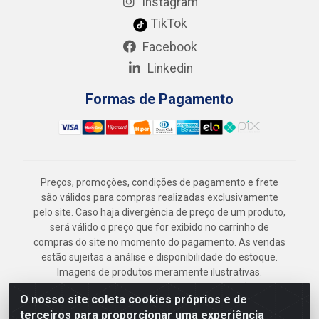
Instagram
TikTok
Facebook
Linkedin
Formas de Pagamento
Preços, promoções, condições de pagamento e frete
são válidos para compras realizadas exclusivamente
pelo site. Caso haja divergência de preço de um produto,
será válido o preço que for exibido no carrinho de
compras do site no momento do pagamento. As vendas
estão sujeitas a análise e disponibilidade do estoque.
Imagens de produtos meramente ilustrativas.
Armazém Jenipapo Materiais de Construção em
O nosso site coleta cookies próprios e de
Geral LTDA - Rua das Flores, 2691 - Guabiraba,
terceiros para proporcionar uma experiência
Recife/PE - CEP 52.291-630 - CNPJ