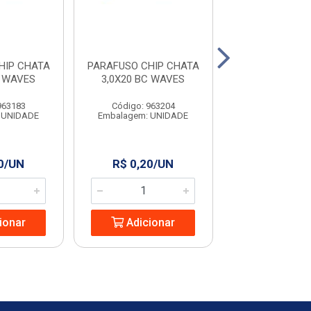
HIP CHATA
PARAFUSO CHIP CHATA
PARAFUSO CHI
C WAVES
3,0X20 BC WAVES
4,0X50 WA
963183
Código: 963204
Código: 963
 UNIDADE
Embalagem: UNIDADE
Embalagem: U
0/UN
R$ 0,20/UN
R$ 0,60/
ionar
Adicionar
Adicio