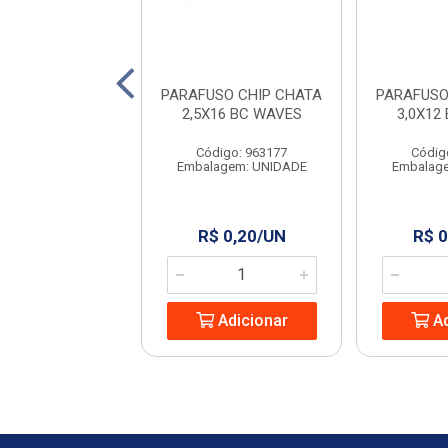
SO CHIP CHATA
PARAFUSO CHIP CHATA
PARAFUSO
0X50 WAVES
2,5X16 BC WAVES
3,0X12
digo: 963237
Código: 963177
Códig
agem: UNIDADE
Embalagem: UNIDADE
Embalag
 0,60/UN
R$ 0,20/UN
R$ 0
Adicionar
Adicionar
Ad