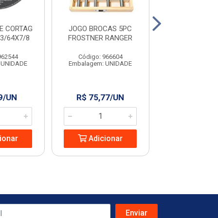
E CORTAG
JOGO BROCAS 5PC
JOGO SERRA
X3/64X7/8
FROSTNER RANGER
MADEIRA 6PCS
962544
Código: 966604
Código: 966
 UNIDADE
Embalagem: UNIDADE
Embalagem: U
9/UN
R$ 75,77/UN
R$ 21,30
ionar
Adicionar
Adicio