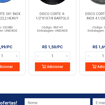
RTE 5X1 INOX
DISCO CORTE 4-
DISCO CORT
X22,2 HEAVY
1/2”X1X7/8 BARTOLO
INOX 4.1/2
o: 232483
Código: 963141
Código: 
em: UNIDADE
Embalagem: UNIDADE
Embalagem:
,99/PC
R$ 1,50/PC
R$ 1,6
icionar
Adicionar
Adic
ofertas!