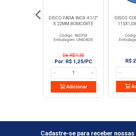
 SERRA COPO
DISCO PARA INOX 4.1/2”
DISCO CO
A 6PCS RANGER
X 22MM BOMCORTE
115X1,0
digo: 966605
Código: 963353
Códig
agem: UNIDADE
Embalagem: UNIDADE
Embalag
De: R$ 1,35
 21,30/UN
R$ 2
Por: R$ 1,25/PC
Adicionar
Ad
Adicionar
Cadastre-se para receber nossas 