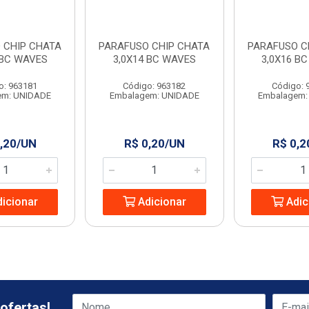
 CHIP CHATA
PARAFUSO CHIP CHATA
PARAFUSO C
 BC WAVES
3,0X14 BC WAVES
3,0X16 B
o: 963181
Código: 963182
Código: 
em: UNIDADE
Embalagem: UNIDADE
Embalagem:
,20/UN
R$ 0,20/UN
R$ 0,2
icionar
Adicionar
Adic
ofertas!