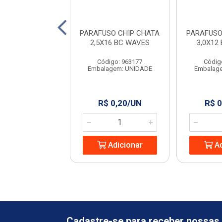
SO CHIP CHATA
PARAFUSO CHIP CHATA
PARAFUSO
0X50 WAVES
2,5X16 BC WAVES
3,0X12
digo: 963237
Código: 963177
Códig
agem: UNIDADE
Embalagem: UNIDADE
Embalag
 0,60/UN
R$ 0,20/UN
R$ 0
Adicionar
Adicionar
Ad
Cadastre-se para receber nossas 