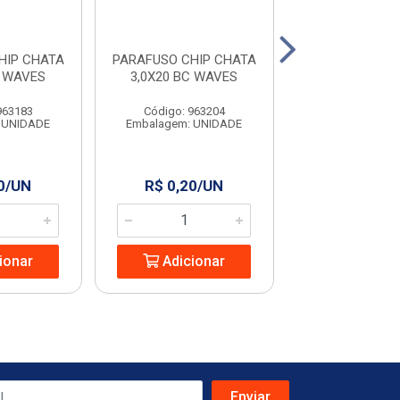
HIP CHATA
PARAFUSO CHIP CHATA
PARAFUSO CHI
C WAVES
3,0X20 BC WAVES
4,0X50 WA
963183
Código: 963204
Código: 963
 UNIDADE
Embalagem: UNIDADE
Embalagem: U
0/UN
R$ 0,20/UN
R$ 0,60/
ionar
Adicionar
Adicio