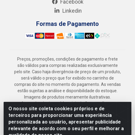
Facebook
Linkedin
Formas de Pagamento
Preços, promoções, condições de pagamento e frete
são válidos para compras realizadas exclusivamente
pelo site. Caso haja divergência de preço de um produto,
será válido o preço que for exibido no carrinho de
compras do site no momento do pagamento. As vendas
estão sujeitas a análise e disponibilidade do estoque.
Imagens de produtos meramente ilustrativas.
Armazém Jenipapo Materiais de Construção em
O nosso site coleta cookies próprios e de
Geral LTDA - Rua das Flores, 2691 - Guabiraba,
terceiros para proporcionar uma experiência
Recife/PE - CEP 52.291-630 - CNPJ
personalizada ao usuário, apresentar publicidade
41.097.379/0001-
relevante de acordo com o seu perfil e melhorar a