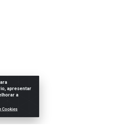
para
io, apresentar
elhorar a
e Cookies