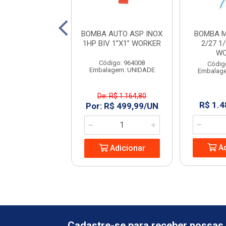
SUBMERSA INOX
BOMBA AUTO ASP INOX
BOMBA M
220V - WORKER
1HP BIV 1”X1” WORKER
2/27 1
WO
digo: 964027
Código: 964008
Códig
agem: UNIDADE
Embalagem: UNIDADE
Embalag
: R$ 897,69
De: R$ 1.164,80
R$ 1.4
R$ 499,99/UN
Por: R$ 499,99/UN
Ad
Adicionar
Adicionar
Cadastre-se para receber nossas 