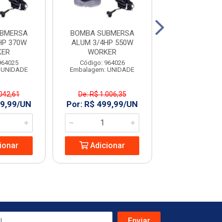
UBMERSA
BOMBA SUBMERSA
BOMBA SUBMER
HP 370W
ALUM 3/4HP 550W
1/2HP 220V -
KER
WORKER
Código: 964
964025
Código: 964026
Embalagem: U
 UNIDADE
Embalagem: UNIDADE
.042,61
De: R$ 1.006,35
De: R$ 897
99,99/UN
Por: R$ 499,99/UN
Por: R$ 499
ionar
Adicionar
Adicio