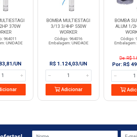
ULTIESTAGI
BOMBA MULTIESTAGI
BOMBA S
/2HP 370W
3/13 3/4HP 550W
ALUM 1/2
RKER
WORKER
WOR
o: 964011
Código: 964016
Código: 
em: UNIDADE
Embalagem: UNIDADE
Embalagem:
De: R$ 1
83,81/UN
R$ 1.124,03/UN
Por: R$ 4
icionar
Adicionar
Adic
ofertas!