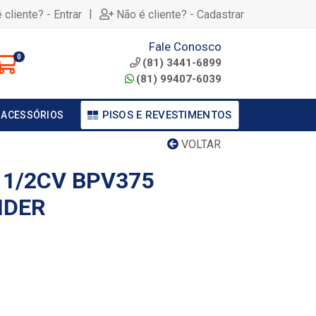
|
 cliente? - Entrar
Não é cliente? - Cadastrar
Fale Conosco
0
(81) 3441-6899
(81) 99407-6039
PISOS E REVESTIMENTOS
 ACESSÓRIOS
VOLTAR
 1/2CV BPV375
NDER