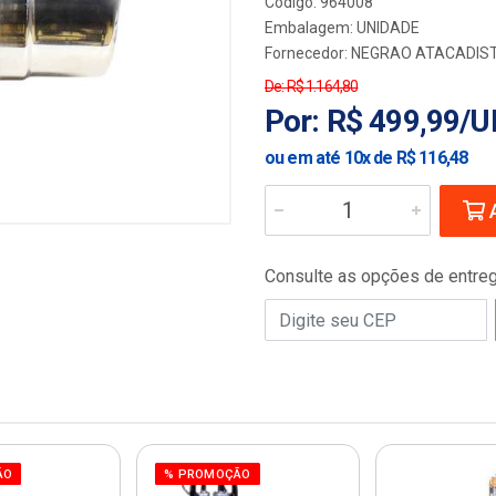
Código: 964008
Embalagem: UNIDADE
Fornecedor:
NEGRAO ATACADIST
De: R$ 1.164,80
Por: R$ 499,99/
ou em até 10x de R$ 116,48
A
Consulte as opções de entre
ÃO
% PROMOÇÃO