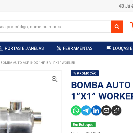
Já é
PORTAS E JANELAS
FERRAMENTAS
LOUÇAS E
BOMBA AUTO ASP INOX 1HP BIV 1”X1” WORKER
% PROMOÇÃO
BOMBA AUTO 
1”X1” WORKE
Em Estoque