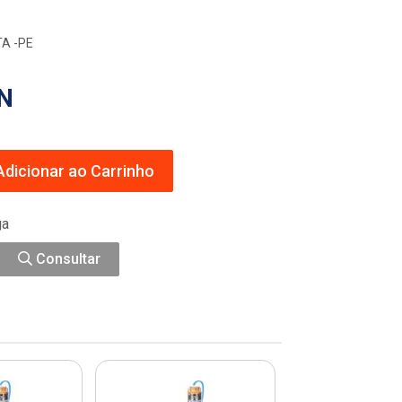
A -PE
UN
dicionar ao Carrinho
ga
Consultar