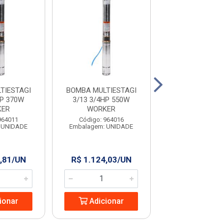
TIESTAGI
BOMBA MULTIESTAGI
BOMBA PERIFER
HP 370W
3/13 3/4HP 550W
CV 220V R
KER
WORKER
Código: 970
964011
Código: 964016
Embalagem: U
 UNIDADE
Embalagem: UNIDADE
,81/UN
R$ 1.124,03/UN
R$ 209,9
ionar
Adicionar
Adicio