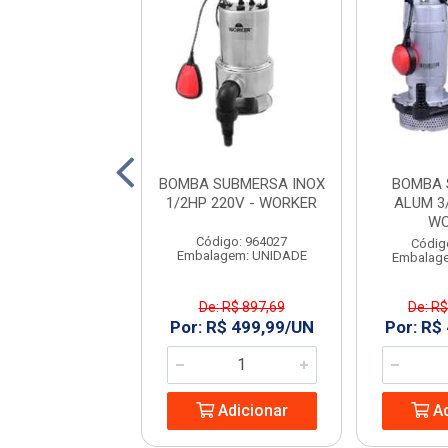
PERIFERICA 1/2
BOMBA SUBMERSA INOX
BOMBA 
 220V RAZI
1/2HP 220V - WORKER
ALUM 3
WO
digo: 970131
Código: 964027
Códig
agem: UNIDADE
Embalagem: UNIDADE
Embalag
De: R$ 897,69
De: R$
209,99/UN
Por: R$ 499,99/UN
Por: R$
Adicionar
Adicionar
Ad