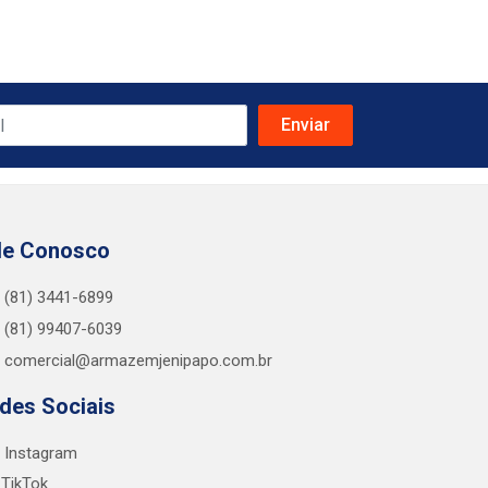
le Conosco
(81) 3441-6899
(81) 99407-6039
comercial@armazemjenipapo.com.br
des Sociais
Instagram
TikTok