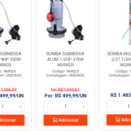
SUBMERSA
BOMBA SUBMERSA
BOMBA MUL
/4HP 550W
ALUM 1/2HP 370W
2/27 1/2
RKER
WORKER
WOR
o: 964026
Código: 964025
Código: 
em: UNIDADE
Embalagem: UNIDADE
Embalagem:
 1.006,35
De: R$ 1.042,61
R$ 1.483
 499,99/UN
Por: R$ 499,99/UN
Adic
icionar
Adicionar