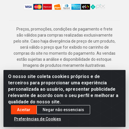
Preços, promoções, condições de pagamento e frete
são válidos para compras realizadas exclusivamente
pelo site. Caso haja divergência de preço de um produto,
será válido o preço que for exibido no carrinho de
compras do site no momento do pagamento. As vendas
estão sujeitas a análise e disponibilidade do estoque.
Imagens de produtos meramente ilustrativas.
Armazém Jenipapo Materiais de Construção em
O nosso site coleta cookies próprios e de
Geral LTDA - Rua das Flores, 2691 - Guabiraba,
terceiros para proporcionar uma experiência
Recife/PE - CEP 52.291-630 - CNPJ
personalizada ao usuário, apresentar publicidade
41.097.379/0001-
relevante de acordo com o seu perfil e melhorar a
qualidade do nosso site.
Aceitar
Negar não essenciais
Preferências de Cookies