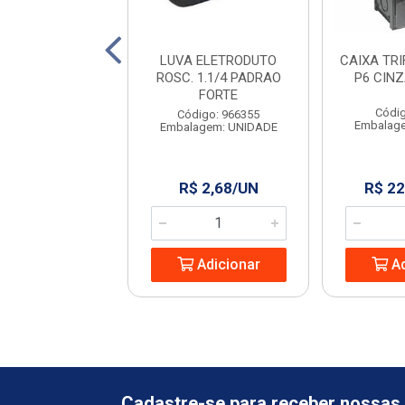
RRAMENTO
LUVA ELETRODUTO
CAIXA TR
RO/TERRA 05
ROSC. 1.1/4 PADRAO
P6 CINZ
OS SOPRANO
FORTE
Códig
digo: 12202
Código: 966355
Embalag
agem: UNIDADE
Embalagem: UNIDADE
 4,88/UN
R$ 2,68/UN
R$ 22
Adicionar
Adicionar
Ad
Cadastre-se para receber nossas 