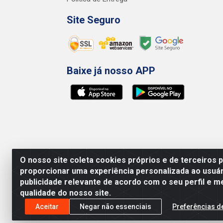
Site Seguro
Baixe já nosso APP
O nosso site coleta cookies próprios e de terceiros 
proporcionar uma experiência personalizada ao usuár
publicidade relevante de acordo com o seu perfil e m
qualidade do nosso site.
Preços, promoções, condições de pagamento e 
será válido o preço que for exibido no carr
Aceitar
Negar não essenciais
Preferências d