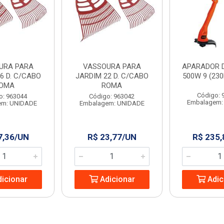
URA PARA
VASSOURA PARA
APARADOR 
6 D. C/CABO
JARDIM 22 D. C/CABO
500W 9 (23
OMA
ROMA
Código: 
o: 963044
Código: 963042
Embalagem:
em: UNIDADE
Embalagem: UNIDADE
7,36/UN
R$ 23,77/UN
R$ 235
icionar
Adicionar
Adic