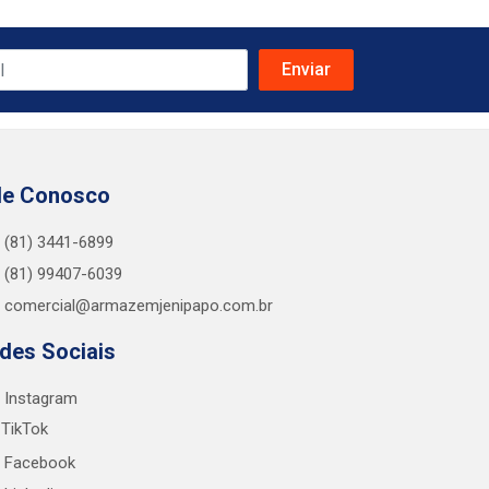
le Conosco
(81) 3441-6899
(81) 99407-6039
comercial@armazemjenipapo.com.br
des Sociais
Instagram
TikTok
Facebook