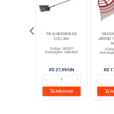
URA P/ JARDIM
PA QUADRADA N3
VASSO
REG 18D KALA
COLLINS
JARDIM 1
R
digo: 963823
Código: 962007
Códig
agem: UNIDADE
Embalagem: UNIDADE
Embalag
 36,98/UN
R$ 27,99/UN
R$ 1
Adicionar
Adicionar
Ad