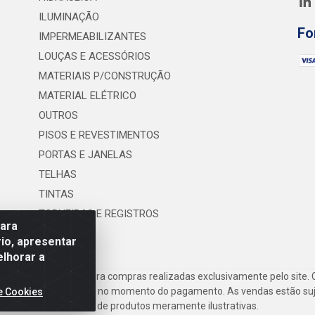
ILUMINAÇÃO
Fo
IMPERMEABILIZANTES
LOUÇAS E ACESSÓRIOS
MATERIAIS P/CONSTRUÇÃO
MATERIAL ELÉTRICO
OUTROS
PISOS E REVESTIMENTOS
PORTAS E JANELAS
TELHAS
TINTAS
TORNEIRAS E REGISTROS
para
UTILIDADES
io, apresentar
elhorar a
frete são válidos para compras realizadas exclusivamente pelo site. 
inho de compras do site no momento do pagamento. As vendas estão suje
e Cookies
Imagens de produtos meramente ilustrativas.