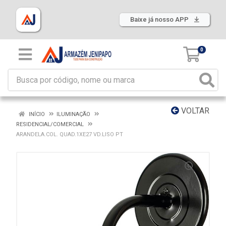
Baixe já nosso APP
0
VOLTAR
INÍCIO
ILUMINAÇÃO
RESIDENCIAL/COMERCIAL
ARANDELA.COL. QUAD.1XE27 VD.LISO PT