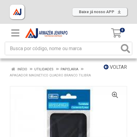
Baixe já nosso APP
0
VOLTAR
INÍCIO
UTILIDADES
PAPELARIA
APAGADOR MAGNETICO QUADRO BRANCO TILIBRA