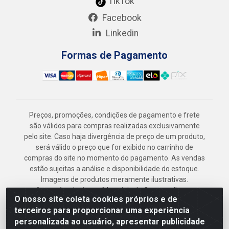
TikTok
Facebook
Linkedin
Formas de Pagamento
Preços, promoções, condições de pagamento e frete
são válidos para compras realizadas exclusivamente
pelo site. Caso haja divergência de preço de um produto,
será válido o preço que for exibido no carrinho de
compras do site no momento do pagamento. As vendas
estão sujeitas a análise e disponibilidade do estoque.
Imagens de produtos meramente ilustrativas.
Armazém Jenipapo Materiais de Construção em
O nosso site coleta cookies próprios e de
Geral LTDA - Rua das Flores, 2691 - Guabiraba,
terceiros para proporcionar uma experiência
Recife/PE - CEP 52.291-630 - CNPJ
personalizada ao usuário, apresentar publicidade
41.097.379/0001-