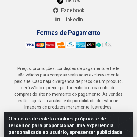
TikTok
Facebook
Linkedin
Formas de Pagamento
Preços, promoções, condições de pagamento e frete
são válidos para compras realizadas exclusivamente
pelo site. Caso haja divergência de preço de um produto,
será válido o preço que for exibido no carrinho de
compras do site no momento do pagamento. As vendas
estão sujeitas a análise e disponibilidade do estoque.
Imagens de produtos meramente ilustrativas.
Armazém Jenipapo Materiais de Construção em
O nosso site coleta cookies próprios e de
Geral LTDA - Rua das Flores, 2691 - Guabiraba,
terceiros para proporcionar uma experiência
Recife/PE - CEP 52.291-630 - CNPJ
personalizada ao usuário, apresentar publicidade
41.097.379/0001-