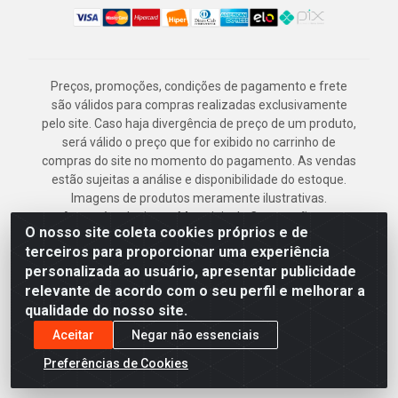
Preços, promoções, condições de pagamento e frete
são válidos para compras realizadas exclusivamente
pelo site. Caso haja divergência de preço de um produto,
será válido o preço que for exibido no carrinho de
compras do site no momento do pagamento. As vendas
estão sujeitas a análise e disponibilidade do estoque.
Imagens de produtos meramente ilustrativas.
Armazém Jenipapo Materiais de Construção em
O nosso site coleta cookies próprios e de
Geral LTDA - Rua das Flores, 2691 - Guabiraba,
terceiros para proporcionar uma experiência
Recife/PE - CEP 52.291-630 - CNPJ
personalizada ao usuário, apresentar publicidade
41.097.379/0001-
relevante de acordo com o seu perfil e melhorar a
qualidade do nosso site.
Aceitar
Negar não essenciais
Preferências de Cookies