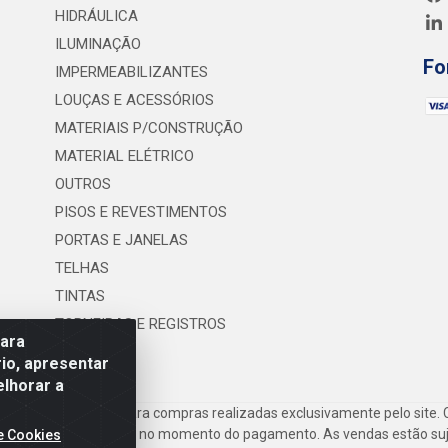
HIDRÁULICA
ILUMINAÇÃO
Fo
IMPERMEABILIZANTES
LOUÇAS E ACESSÓRIOS
MATERIAIS P/CONSTRUÇÃO
MATERIAL ELÉTRICO
OUTROS
PISOS E REVESTIMENTOS
PORTAS E JANELAS
TELHAS
TINTAS
TORNEIRAS E REGISTROS
para
UTILIDADES
io, apresentar
elhorar a
frete são válidos para compras realizadas exclusivamente pelo site. 
inho de compras do site no momento do pagamento. As vendas estão suje
e Cookies