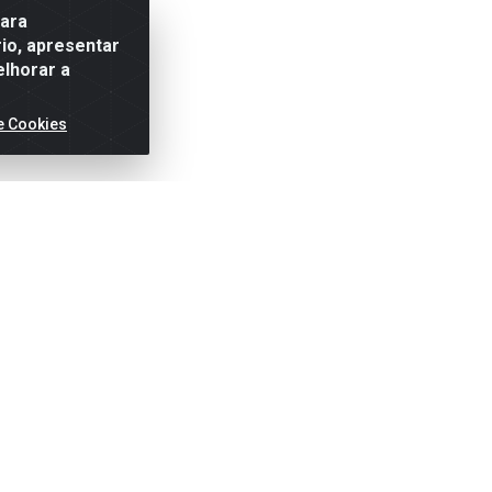
para
io, apresentar
elhorar a
e Cookies