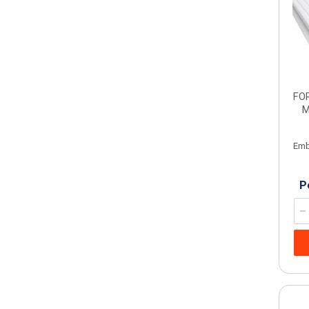
FO
M
Emb
P