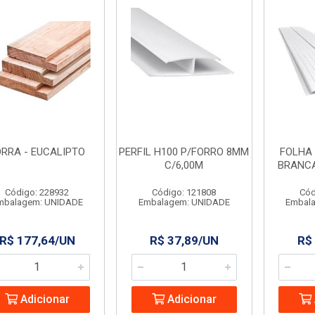
ORRA - EUCALIPTO
PERFIL H100 P/FORRO 8MM
FOLHA
C/6,00M
BRANCA
Código: 228932
Código: 121808
Cód
mbalagem: UNIDADE
Embalagem: UNIDADE
Embal
R$ 177,64/UN
R$ 37,89/UN
R$
Adicionar
Adicionar