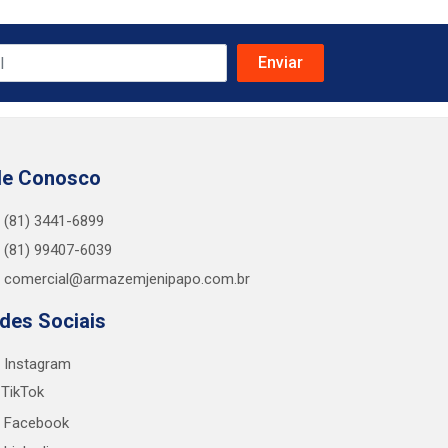
le Conosco
(81) 3441-6899
(81) 99407-6039
comercial@armazemjenipapo.com.br
des Sociais
Instagram
TikTok
Facebook