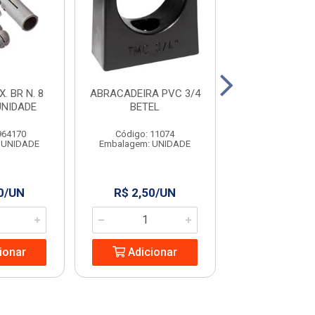
. BR N. 8
ABRACADEIRA PVC 3/4
FIXA FIO 2,5
UNIDADE
BETEL
GRANFI
964170
Código: 11074
Código: 63
 UNIDADE
Embalagem: UNIDADE
Embalagem: U
0/UN
R$ 2,50/UN
R$ 2,99/
ionar
Adicionar
Adicio