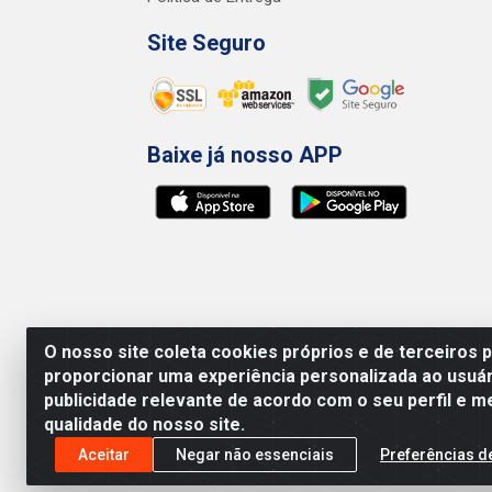
Site Seguro
Baixe já nosso APP
O nosso site coleta cookies próprios e de terceiros 
proporcionar uma experiência personalizada ao usuár
publicidade relevante de acordo com o seu perfil e m
qualidade do nosso site.
Preços, promoções, condições de pagamento e 
será válido o preço que for exibido no carr
Aceitar
Negar não essenciais
Preferências d