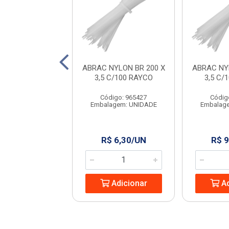
FIO 2,5 A 4MM
ABRAC NYLON BR 200 X
ABRAC NY
GRANFIX
3,5 C/100 RAYCO
3,5 C/
ódigo: 6364
Código: 965427
Códig
agem: UNIDADE
Embalagem: UNIDADE
Embalag
 2,99/SC
R$ 6,30/UN
R$ 9
Adicionar
Adicionar
Ad