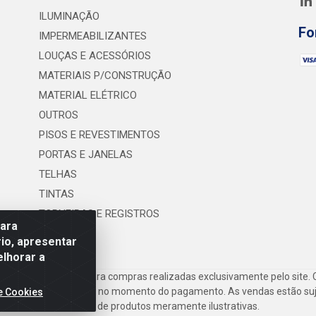
ILUMINAÇÃO
Fo
IMPERMEABILIZANTES
LOUÇAS E ACESSÓRIOS
MATERIAIS P/CONSTRUÇÃO
MATERIAL ELÉTRICO
OUTROS
PISOS E REVESTIMENTOS
PORTAS E JANELAS
TELHAS
TINTAS
TORNEIRAS E REGISTROS
para
UTILIDADES
io, apresentar
elhorar a
frete são válidos para compras realizadas exclusivamente pelo site. 
inho de compras do site no momento do pagamento. As vendas estão suje
e Cookies
Imagens de produtos meramente ilustrativas.