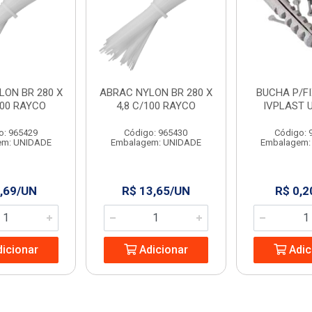
LON BR 280 X
ABRAC NYLON BR 280 X
BUCHA P/FIX
100 RAYCO
4,8 C/100 RAYCO
IVPLAST 
o: 965429
Código: 965430
Código: 
em: UNIDADE
Embalagem: UNIDADE
Embalagem:
,69/UN
R$ 13,65/UN
R$ 0,2
icionar
Adicionar
Adic