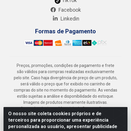
TikTok
Facebook
Linkedin
Formas de Pagamento
Preços, promoções, condições de pagamento e frete
são válidos para compras realizadas exclusivamente
pelo site. Caso haja divergência de preço de um produto,
será válido o preço que for exibido no carrinho de
compras do site no momento do pagamento. As vendas
estão sujeitas a análise e disponibilidade do estoque.
Imagens de produtos meramente ilustrativas.
Armazém Jenipapo Materiais de Construção em
O nosso site coleta cookies próprios e de
Geral LTDA - Rua das Flores, 2691 - Guabiraba,
terceiros para proporcionar uma experiência
Recife/PE - CEP 52.291-630 - CNPJ
personalizada ao usuário, apresentar publicidade
41.097.379/0001-