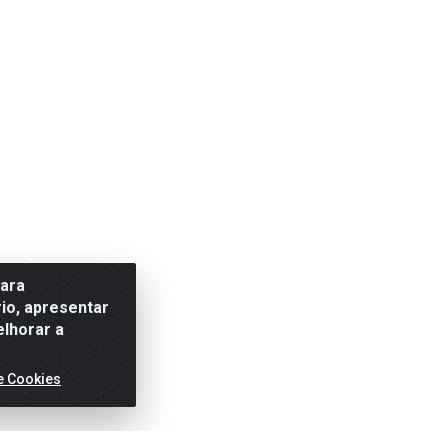
para
io, apresentar
elhorar a
e Cookies