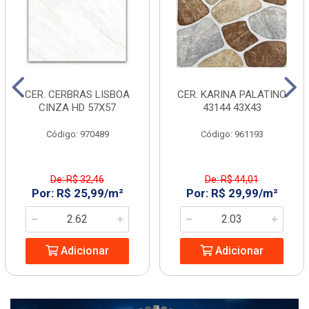
CER. CERBRAS LISBOA
CER. KARINA PALATINO
CINZA HD 57X57
43144 43X43
Código: 970489
Código: 961193
De: R$ 32,46
De: R$ 44,01
Por: R$ 25,99/m²
Por: R$ 29,99/m²
Adicionar
Adicionar