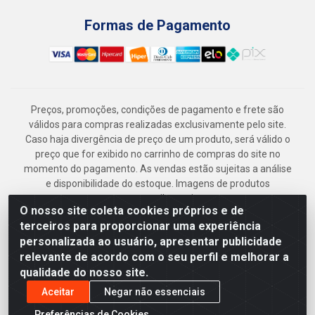
Formas de Pagamento
Preços, promoções, condições de pagamento e frete são
válidos para compras realizadas exclusivamente pelo site.
Caso haja divergência de preço de um produto, será válido o
preço que for exibido no carrinho de compras do site no
momento do pagamento. As vendas estão sujeitas a análise
e disponibilidade do estoque. Imagens de produtos
meramente ilustrativas.
O nosso site coleta cookies próprios e de
Armazém Jenipapo Materiais de Construção em Geral
terceiros para proporcionar uma experiência
LTDA - Rua das Flores, 2691 - Guabiraba, Recife/PE - CEP
personalizada ao usuário, apresentar publicidade
52.291-630 - CNPJ 41.097.379/0001-
relevante de acordo com o seu perfil e melhorar a
qualidade do nosso site.
Aceitar
Negar não essenciais
Preferências de Cookies