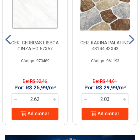
CER. CERBRAS LISBOA
CER. KARINA PALATINO
CINZA HD 57X57
43144 43X43
Código: 970489
Código: 961193
De: R$ 32,46
De: R$ 44,01
Por: R$ 25,99/m²
Por: R$ 29,99/m²
Adicionar
Adicionar