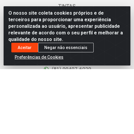
TINTAS
O nosso site coleta cookies próprios e de
TORNEIRAS E REGISTROS
terceiros para proporcionar uma experiência
personalizada ao usuário, apresentar publicidade
UTILIDADES
relevante de acordo com o seu perfil e melhorar a
qualidade do nosso site.
Fale Conosco
Aceitar
Negar não essenciais
Preferências de Cookies
(81) 3441-6899
(81) 99407-6039
comercial@armazemjenipapo.com.br
Redes Sociais
Instagram
TikTok
Facebook
Linkedin