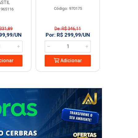
STIL
Código: 970175
Código
 965116
 331,89
De: R$ 346,11
R$ 227
299,99/UN
Por: R$ 299,99/UN
Adic
cionar
Adicionar