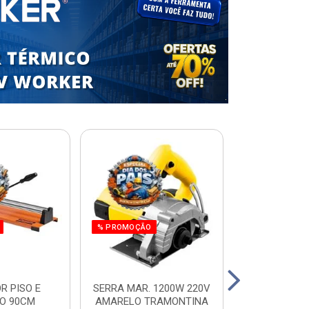
% PROMOÇÃO
R PISO E
SERRA MAR. 1200W 220V
ESCADA RES.
O 90CM
AMARELO TRAMONTINA
ALUM