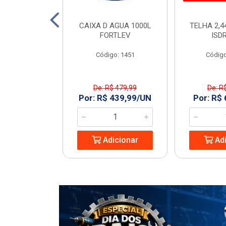
TO 150 SN 6M
CAIXA D AGUA 1000L
TELHA 2,4
ECON
FORTLEV
ISD
: 968977
Código: 1451
Código
De: R$ 479,99
De: R
8,74/UN
Por: R$ 439,99/UN
Por: R$
icionar
Adicionar
Adi