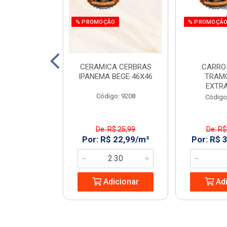
% PROMOÇÃO
% PROMOÇÃ
 E PARAF 12V
CERAMICA CERBRAS
CARRO
3PCS RAZI
IPANEMA BEGE 46X46
TRAM
EXTR
: 970266
Código: 9208
Código
$ 161,55
De: R$ 25,99
De: R$
 119,99/UN
Por: R$ 22,99/m²
Por: R$ 
icionar
Adicionar
Adi