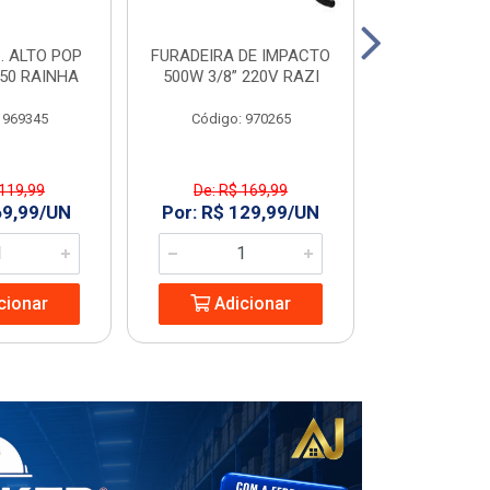
. ALTO POP
FURADEIRA DE IMPACTO
PIA C/COL
C50 RAINHA
500W 3/8” 220V RAZI
GARDENIA
 969345
Código: 970265
Código
 119,99
De: R$ 169,99
De: R$ 
69,99/UN
Por: R$ 129,99/UN
Por: R$ 1
cionar
Adicionar
Adic