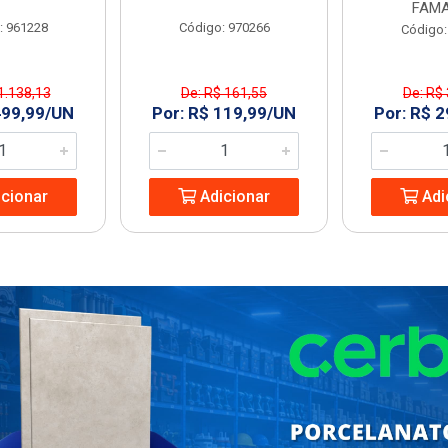
FAMA
: 961228
Código: 970266
Código:
1.138,13
De: R$ 161,55
De: R$
499,99/UN
Por: R$ 119,99/UN
Por: R$ 
cionar
Adicionar
Adi