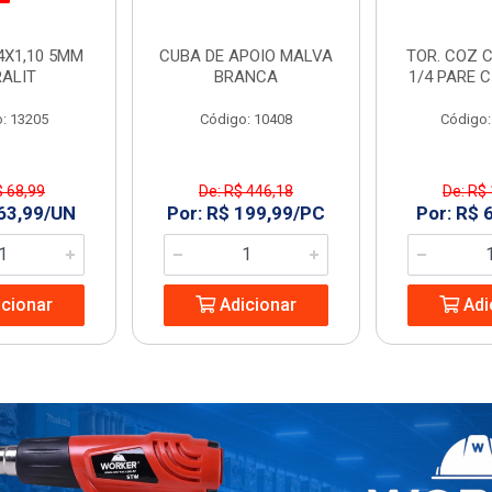
4X1,10 5MM
CUBA DE APOIO MALVA
TOR. COZ C
RALIT
BRANCA
1/4 PARE 
: 13205
Código: 10408
Código:
$ 68,99
De: R$ 446,18
De: R$
 63,99/UN
Por: R$ 199,99/PC
Por: R$ 
cionar
Adicionar
Adi