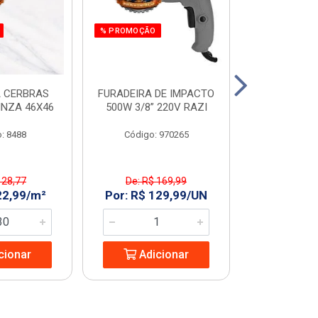
% PROMOÇÃO
 CERBRAS
FURADEIRA DE IMPACTO
SERRA MAR. 
INZA 46X46
500W 3/8” 220V RAZI
AMARELO T
: 8488
Código: 970265
Código:
 28,77
De: R$ 169,99
De: R$ 
22,99/m²
Por: R$ 129,99/UN
Por: R$ 2
cionar
Adicionar
Adic