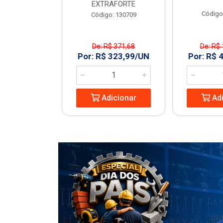
EXTRAFORTE
: 963994
Código
Código: 130709
De: R$ 371,68
De: R$ 
1,23/UN
Por: R$ 323,99/UN
Por: R$ 
icionar
Adicionar
Adi