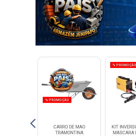
% PROMOÇÃ
% PROMOÇÃO
220W ORBITAL
CARRO DE MAO
KIT INVERS
 WORKER
TRAMONTINA
MASCARA 