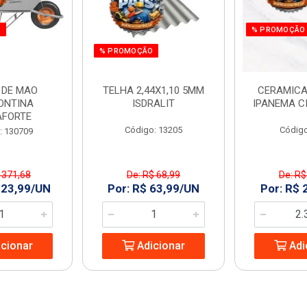
O
% PROMOÇÃO
% PROMOÇÃO
 DE MAO
TELHA 2,44X1,10 5MM
CERAMICA
ONTINA
ISDRALIT
IPANEMA C
AFORTE
Código: 13205
Código
: 130709
 371,68
De: R$ 68,99
De: R$
323,99/UN
Por: R$ 63,99/UN
Por: R$ 
cionar
Adicionar
Adi