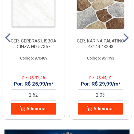
CER. CERBRAS LISBOA
CER. KARINA PALATINO
CINZA HD 57X57
43144 43X43
Código: 970489
Código: 961193
De: R$ 32,46
De: R$ 44,01
Por: R$ 25,99/m²
Por: R$ 29,99/m²
Adicionar
Adicionar