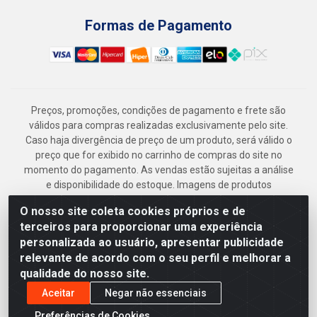
Formas de Pagamento
Preços, promoções, condições de pagamento e frete são
válidos para compras realizadas exclusivamente pelo site.
Caso haja divergência de preço de um produto, será válido o
preço que for exibido no carrinho de compras do site no
momento do pagamento. As vendas estão sujeitas a análise
e disponibilidade do estoque. Imagens de produtos
meramente ilustrativas.
O nosso site coleta cookies próprios e de
Armazém Jenipapo Materiais de Construção em Geral
terceiros para proporcionar uma experiência
LTDA - Rua das Flores, 2691 - Guabiraba, Recife/PE - CEP
personalizada ao usuário, apresentar publicidade
52.291-630 - CNPJ 41.097.379/0001-
relevante de acordo com o seu perfil e melhorar a
qualidade do nosso site.
Aceitar
Negar não essenciais
Preferências de Cookies