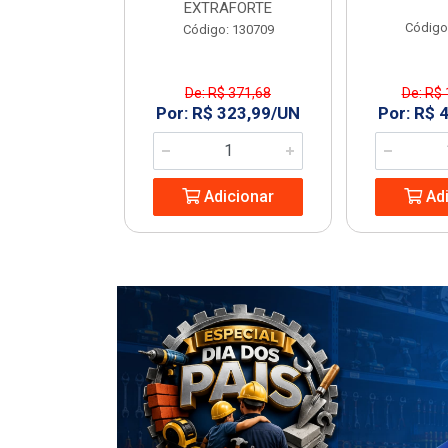
EXTRAFORTE
: 963994
Código
Código: 130709
De: R$ 371,68
De: R$ 
1,23/UN
Por: R$ 323,99/UN
Por: R$ 
icionar
Adicionar
Adi