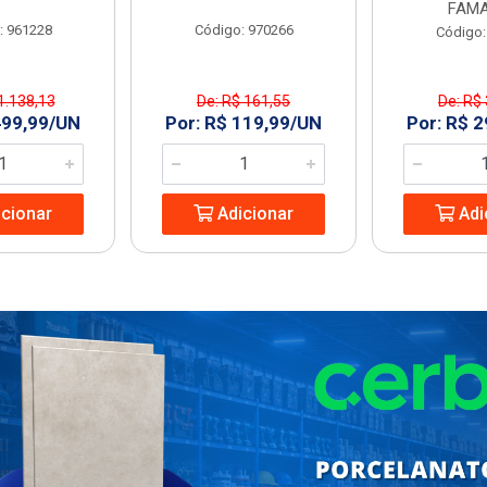
FAMA
: 961228
Código: 970266
Código:
1.138,13
De: R$ 161,55
De: R$
499,99/UN
Por: R$ 119,99/UN
Por: R$ 
cionar
Adicionar
Adi