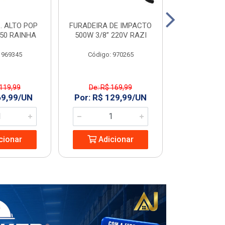
. ALTO POP
FURADEIRA DE IMPACTO
PIA C/COL
C50 RAINHA
500W 3/8” 220V RAZI
GARDENIA
 969345
Código: 970265
Código
 119,99
De: R$ 169,99
De: R$ 
69,99/UN
Por: R$ 129,99/UN
Por: R$ 1
cionar
Adicionar
Adic