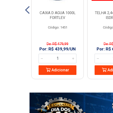
TO 150 SN 6M
CAIXA D AGUA 1000L
TELHA 2,4
ECON
FORTLEV
ISD
: 968977
Código: 1451
Código
De: R$ 479,99
De: R
8,74/UN
Por: R$ 439,99/UN
Por: R$
icionar
Adicionar
Adi