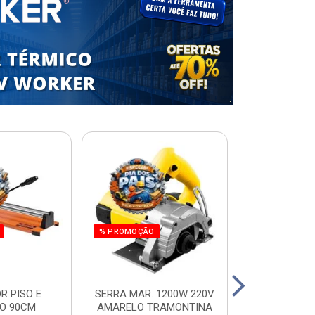
% PROMOÇÃO
R PISO E
SERRA MAR. 1200W 220V
ESCADA RES.
O 90CM
AMARELO TRAMONTINA
ALUM