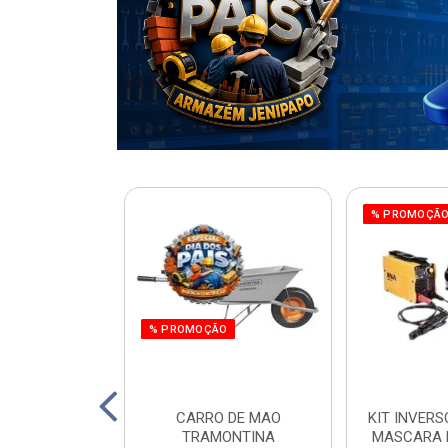
% PROMOÇÃ
% PROMOÇÃO
220W ORBITAL
CARRO DE MAO
KIT INVERS
 WORKER
TRAMONTINA
MASCARA 