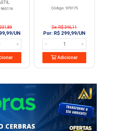
STIL
Código: 970175
Código
 965116
 331,89
De: R$ 346,11
R$ 227
299,99/UN
Por: R$ 299,99/UN
Adic
cionar
Adicionar