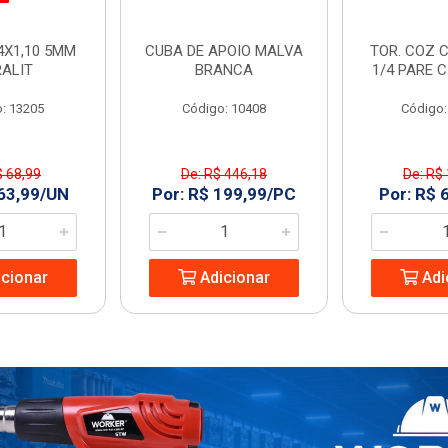
4X1,10 5MM
CUBA DE APOIO MALVA
TOR. COZ C
RALIT
BRANCA
1/4 PARE 
: 13205
Código: 10408
Código:
$ 68,99
De: R$ 446,18
De: R$
 63,99/UN
Por: R$ 199,99/PC
Por: R$ 
cionar
Adicionar
Adi