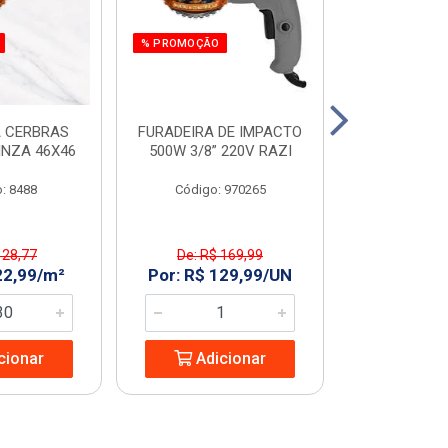
% PROMOÇÃO
% PROMOÇÃO
 CERBRAS
FURADEIRA DE IMPACTO
SERRA MAR. 
INZA 46X46
500W 3/8” 220V RAZI
AMARELO T
: 8488
Código: 970265
Código:
 28,77
De: R$ 169,99
De: R$ 
22,99/m²
Por: R$ 129,99/UN
Por: R$ 2
cionar
Adicionar
Adic