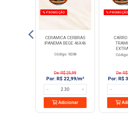
O
% PROMOÇÃO
% PROMOÇÃ
 E PARAF 12V
CERAMICA CERBRAS
CARRO
3PCS RAZI
IPANEMA BEGE 46X46
TRAM
EXTR
: 970266
Código: 9208
Código
$ 161,55
De: R$ 25,99
De: R$
 119,99/UN
Por: R$ 22,99/m²
Por: R$ 
icionar
Adicionar
Adi