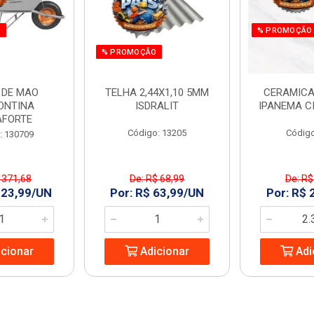
O
% PROMOÇÃO
% PROMOÇÃO
 DE MAO
TELHA 2,44X1,10 5MM
CERAMICA
ONTINA
ISDRALIT
IPANEMA C
AFORTE
Código: 13205
Código
: 130709
 371,68
De: R$ 68,99
De: R$
323,99/UN
Por: R$ 63,99/UN
Por: R$ 
cionar
Adicionar
Adi