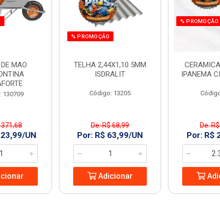
O
% PROMOÇÃO
% PROMOÇÃO
 DE MAO
TELHA 2,44X1,10 5MM
CERAMICA
ONTINA
ISDRALIT
IPANEMA C
AFORTE
Código: 13205
Código
: 130709
 371,68
De: R$ 68,99
De: R$
323,99/UN
Por: R$ 63,99/UN
Por: R$ 
cionar
Adicionar
Adi