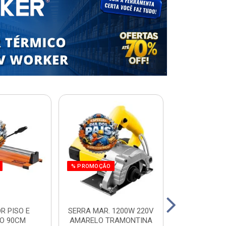
% PROMOÇÃO
R PISO E
SERRA MAR. 1200W 220V
ESCADA RES.
O 90CM
AMARELO TRAMONTINA
ALUM