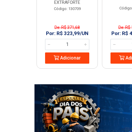
EXTRAFORTE
: 963994
Código
Código: 130709
De: R$ 371,68
De: R$ 
1,23/UN
Por: R$ 323,99/UN
Por: R$ 
icionar
Adicionar
Adi