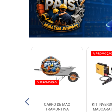
% PROMOÇÃ
% PROMOÇÃO
220W ORBITAL
CARRO DE MAO
KIT INVERS
 WORKER
TRAMONTINA
MASCARA 