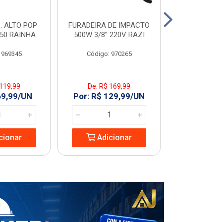
. ALTO POP
FURADEIRA DE IMPACTO
PIA C/COL
C50 RAINHA
500W 3/8” 220V RAZI
GARDENIA
 969345
Código: 970265
Código
 119,99
De: R$ 169,99
De: R$ 
69,99/UN
Por: R$ 129,99/UN
Por: R$ 1
cionar
Adicionar
Adic