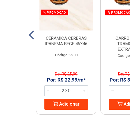
% PROMOÇÃO
% PROMOÇÃ
 E PARAF 12V
CERAMICA CERBRAS
CARRO
3PCS RAZI
IPANEMA BEGE 46X46
TRAM
EXTR
: 970266
Código: 9208
Código
$ 161,55
De: R$ 25,99
De: R$
 119,99/UN
Por: R$ 22,99/m²
Por: R$ 
icionar
Adicionar
Adi