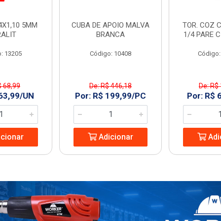
4X1,10 5MM
CUBA DE APOIO MALVA
TOR. COZ C
RALIT
BRANCA
1/4 PARE 
: 13205
Código: 10408
Código:
$ 68,99
De: R$ 446,18
De: R$
 63,99/UN
Por: R$ 199,99/PC
Por: R$ 
cionar
Adicionar
Adi