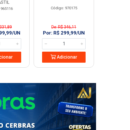
STIL
Código: 970175
Código
 965116
 331,89
De: R$ 346,11
R$ 227
299,99/UN
Por: R$ 299,99/UN
Adic
cionar
Adicionar