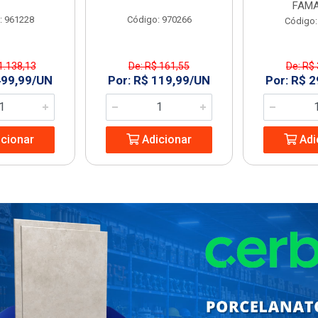
FAMA
: 961228
Código: 970266
Código:
1.138,13
De: R$ 161,55
De: R$
499,99/UN
Por: R$ 119,99/UN
Por: R$ 
cionar
Adicionar
Adi