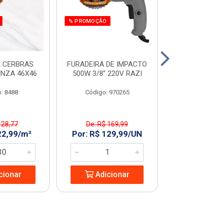
% PROMOÇÃO
 CERBRAS
FURADEIRA DE IMPACTO
SERRA MAR. 
INZA 46X46
500W 3/8” 220V RAZI
AMARELO T
: 8488
Código: 970265
Código:
 28,77
De: R$ 169,99
De: R$ 
22,99/m²
Por: R$ 129,99/UN
Por: R$ 2
cionar
Adicionar
Adic