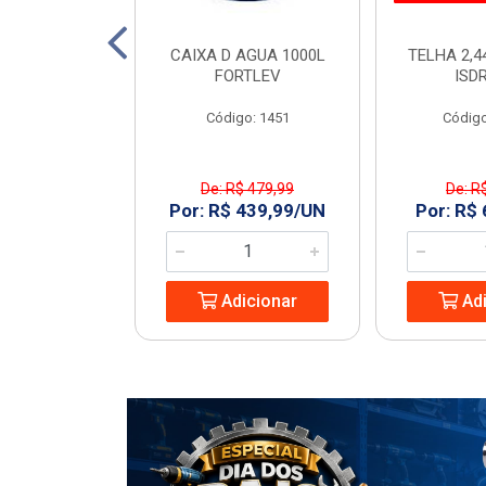
TO 150 SN 6M
CAIXA D AGUA 1000L
TELHA 2,4
ECON
FORTLEV
ISD
: 968977
Código: 1451
Código
De: R$ 479,99
De: R
8,74/UN
Por: R$ 439,99/UN
Por: R$
icionar
Adicionar
Adi