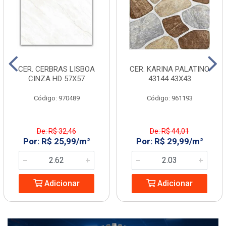
CER. CERBRAS LISBOA
CER. KARINA PALATINO
CINZA HD 57X57
43144 43X43
Código: 970489
Código: 961193
De: R$ 32,46
De: R$ 44,01
Por: R$ 25,99/m²
Por: R$ 29,99/m²
Adicionar
Adicionar