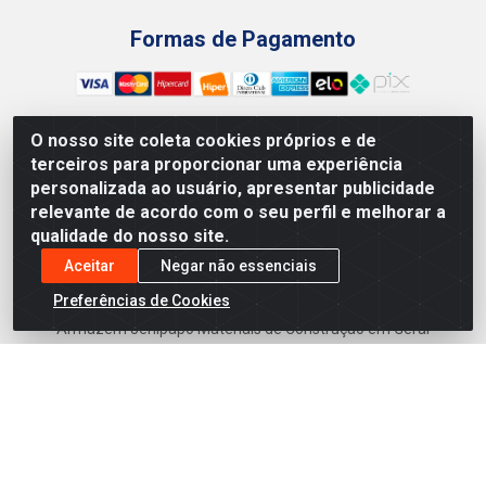
Formas de Pagamento
O nosso site coleta cookies próprios e de
terceiros para proporcionar uma experiência
Preços, promoções, condições de pagamento e frete são
personalizada ao usuário, apresentar publicidade
válidos para compras realizadas exclusivamente pelo site.
relevante de acordo com o seu perfil e melhorar a
Caso haja divergência de preço de um produto, será válido o
qualidade do nosso site.
preço que for exibido no carrinho de compras do site no
momento do pagamento. As vendas estão sujeitas a análise
Aceitar
Negar não essenciais
e disponibilidade do estoque. Imagens de produtos
Preferências de Cookies
meramente ilustrativas.
Armazém Jenipapo Materiais de Construção em Geral
LTDA - Rua das Flores, 2691 - Guabiraba, Recife/PE - CEP
52.291-630 - CNPJ 41.097.379/0001-