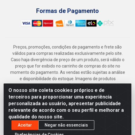
Formas de Pagamento
Preços, promoções, condições de pagamento e frete são
válidos para compras realizadas exclusivamente pelo site.
Caso haja divergência de preço de um produto, será válido o
preço que for exibido no carrinho de compras do site no
momento do pagamento. As vendas estão sujeitas a análise
e disponibilidade do estoque. Imagens de produtos
meramente ilustrativas.
O nosso site coleta cookies próprios e de
Armazém Jenipapo Materiais de Construção em Geral
terceiros para proporcionar uma experiência
LTDA - Rua das Flores, 2691 - Guabiraba, Recife/PE - CEP
personalizada ao usuário, apresentar publicidade
52.291-630 - CNPJ 41.097.379/0001-
relevante de acordo com o seu perfil e melhorar a
qualidade do nosso site.
Aceitar
Negar não essenciais
Preferências de Cookies