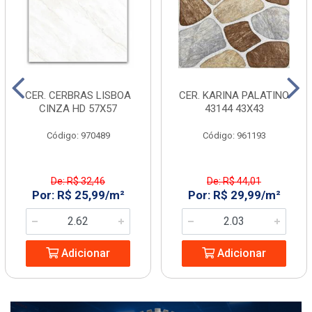
CER. CERBRAS LISBOA
CER. KARINA PALATINO
CINZA HD 57X57
43144 43X43
Código: 970489
Código: 961193
De: R$ 32,46
De: R$ 44,01
Por: R$ 25,99/m²
Por: R$ 29,99/m²
Adicionar
Adicionar